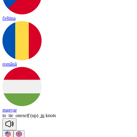
čeština
română
magyar
to
tie
oneself
(up)
in
knots