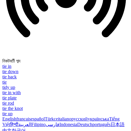
নিকটবর্তী শব্দ
tie in
tie down
tie back
tie
tidy up
tie in with
tie plate
tie rod
tie the knot
tie up
English
français
español
Türkçe
italiano
русский
українська
Tiếng
Việt
हिन्दी
العربية
Filipino
فارسی
Indonesia
Deutsch
português
日本語
中文
한국어