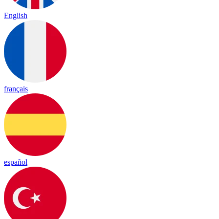
English
français
español