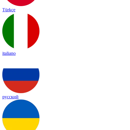
Türkçe
italiano
русский