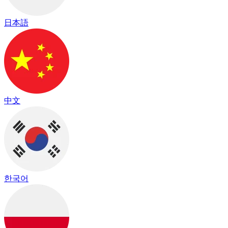
日本語
中文
한국어