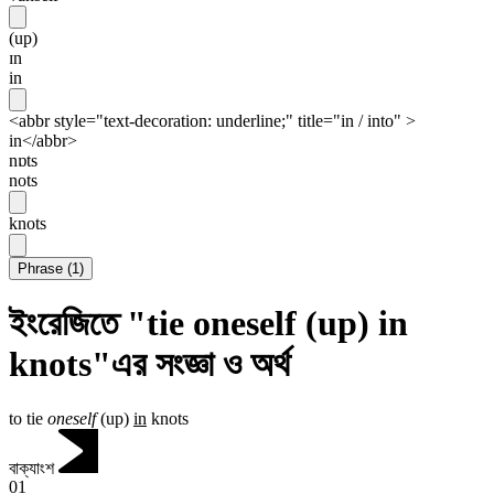
(up)
ɪn
in
<abbr style="text-decoration: underline;" title="in / into" >
in</abbr>
nɒts
nots
knots
Phrase
(
1
)
ইংরেজিতে "tie oneself (up) in
knots"এর সংজ্ঞা ও অর্থ
to tie
oneself
(up)
in
knots
বাক্যাংশ
01