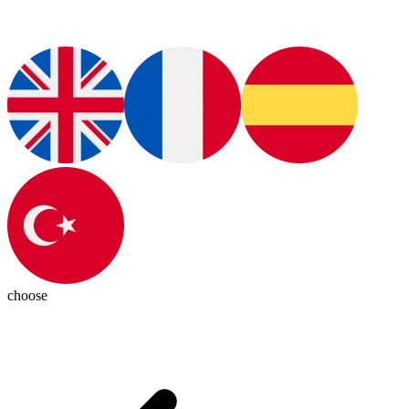
choose