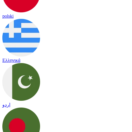
polski
Ελληνικά
اردو