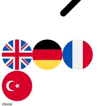
choose