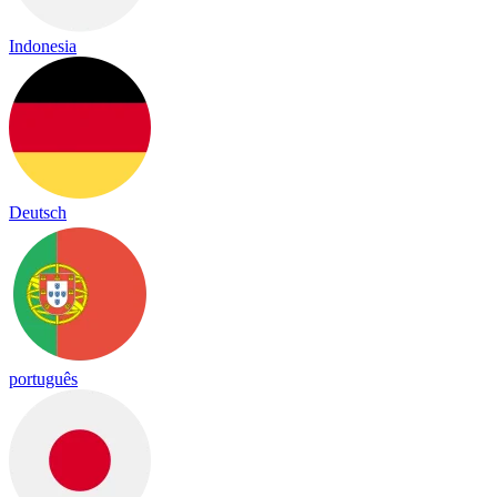
Indonesia
Deutsch
português