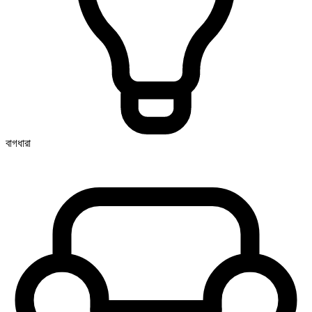
বাগধারা