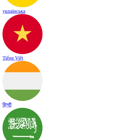
українська
Tiếng Việt
हिन्दी