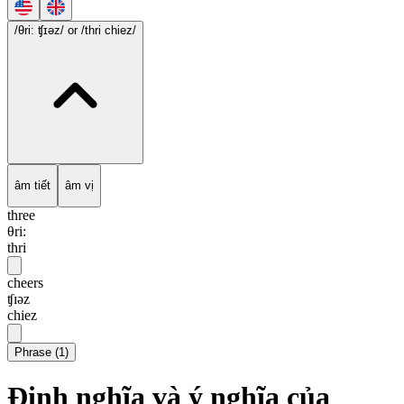
/θri: ʧɪəz/
or /thri chiez/
âm tiết
âm vị
three
θri:
thri
cheers
ʧɪəz
chiez
Phrase
(
1
)
Định nghĩa và ý nghĩa của