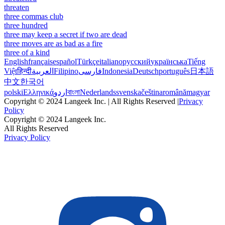
threaten
three commas club
three hundred
three may keep a secret if two are dead
three moves are as bad as a fire
three of a kind
English
français
español
Türkçe
italiano
русский
українська
Tiếng
Việt
हिन्दी
العربية
Filipino
فارسی
Indonesia
Deutsch
português
日本語
中文
한국어
polski
Ελληνικά
اردو
বাংলা
Nederlands
svenska
čeština
română
magyar
Copyright © 2024 Langeek Inc. | All Rights Reserved |
Privacy
Policy
Copyright © 2024 Langeek Inc.
All Rights Reserved
Privacy Policy