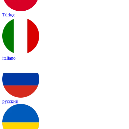
Türkçe
italiano
русский