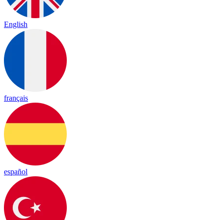
English
français
español