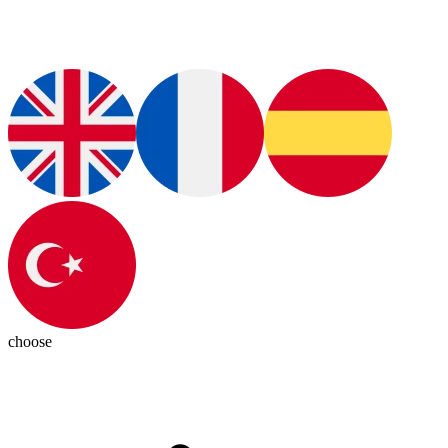
choose