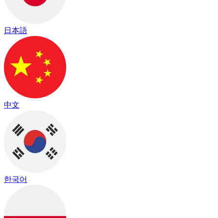
日本語
中文
한국어