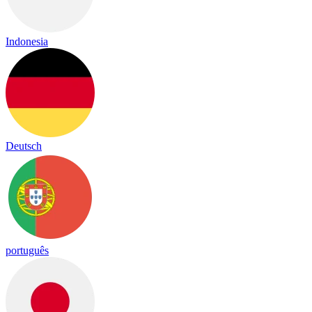
Indonesia
Deutsch
português