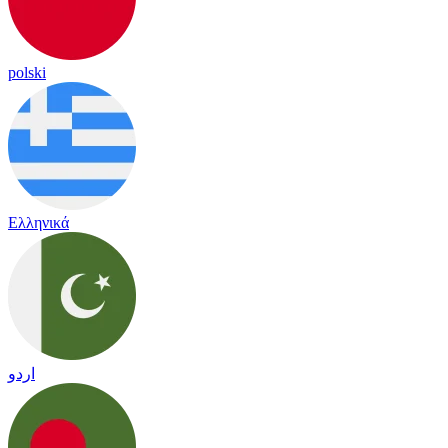
polski
Ελληνικά
اردو