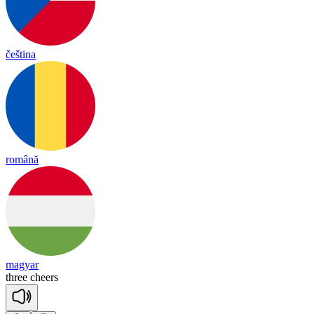
čeština
română
magyar
three
cheers