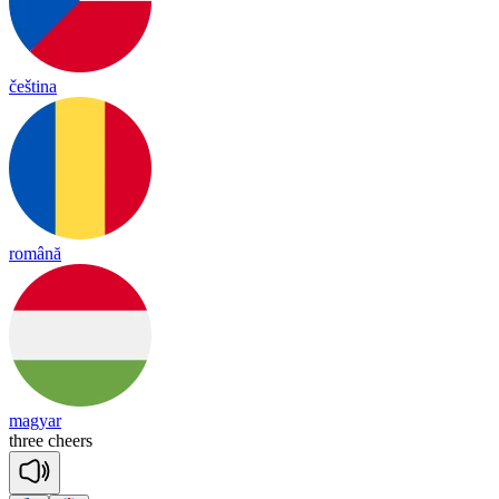
čeština
română
magyar
three
cheers