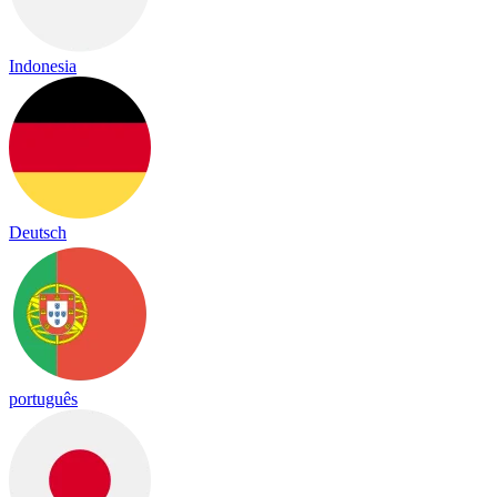
Indonesia
Deutsch
português