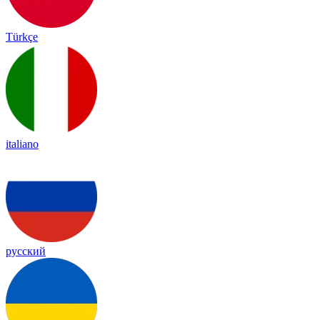
Türkçe
italiano
русский