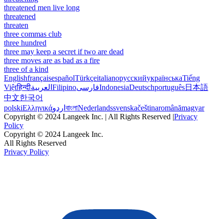
threatened men live long
threatened
threaten
three commas club
three hundred
three may keep a secret if two are dead
three moves are as bad as a fire
three of a kind
English
français
español
Türkçe
italiano
русский
українська
Tiếng
Việt
हिन्दी
العربية
Filipino
فارسی
Indonesia
Deutsch
português
日本語
中文
한국어
polski
Ελληνικά
اردو
বাংলা
Nederlands
svenska
čeština
română
magyar
Copyright © 2024 Langeek Inc. | All Rights Reserved |
Privacy
Policy
Copyright © 2024 Langeek Inc.
All Rights Reserved
Privacy Policy