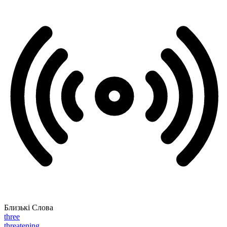
Близькі Слова
three
threatening