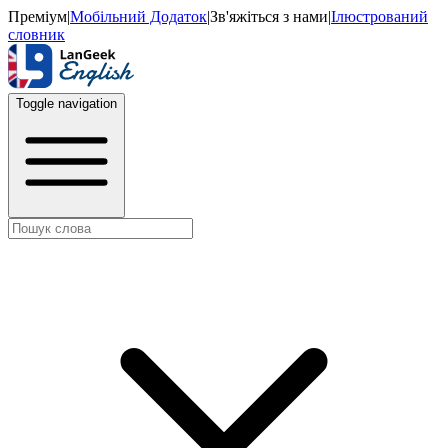
Преміум
|
Мобільний Додаток
|
Зв'яжіться з нами
|
Ілюстрований
словник
Toggle navigation