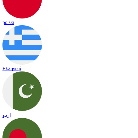
polski
Ελληνικά
اردو