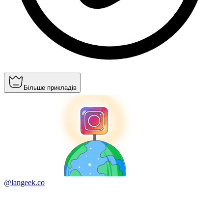
Більше прикладів
@langeek.co