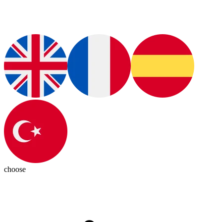
choose