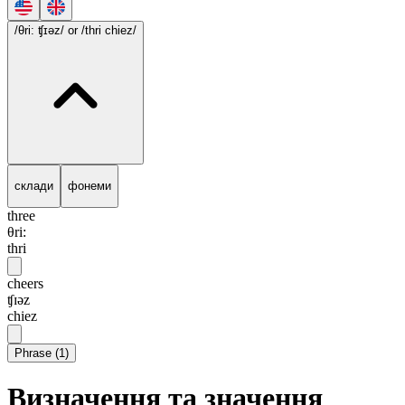
/θri: ʧɪəz/
or /thri chiez/
склади
фонеми
three
θri:
thri
cheers
ʧɪəz
chiez
Phrase
(
1
)
Визначення та значення