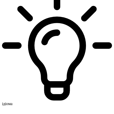
ідіома