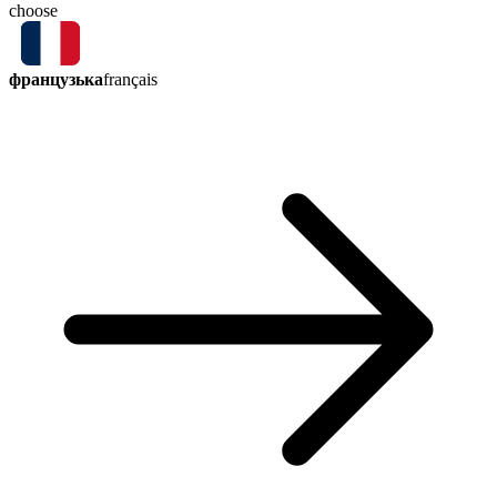
choose
французька
français