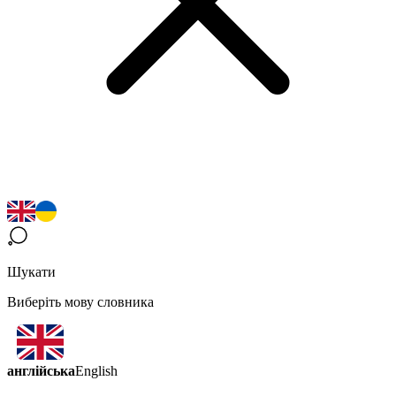
Шукати
Виберіть мову словника
англійська
English