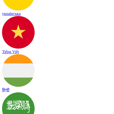
українська
Tiếng Việt
हिन्दी