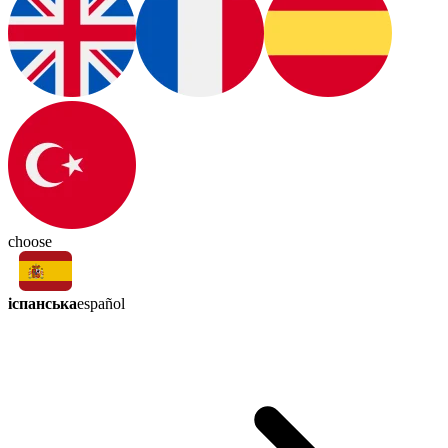
choose
іспанська
español