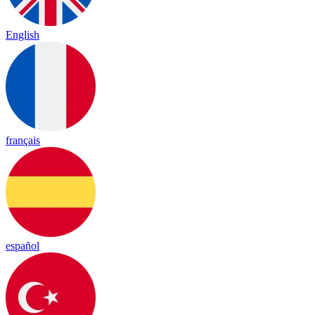
English
français
español