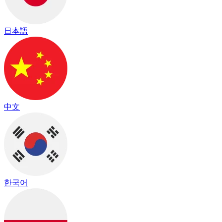
日本語
中文
한국어