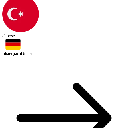
choose
німецька
Deutsch