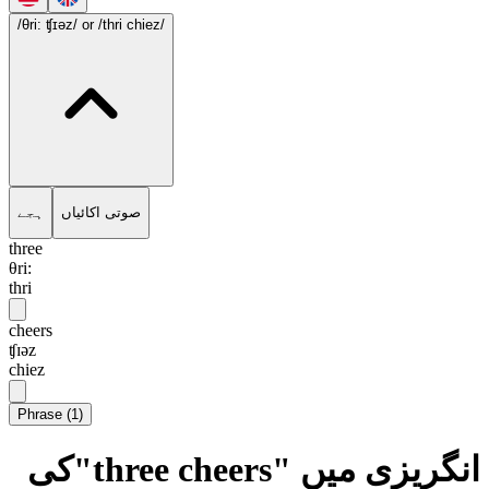
/θri: ʧɪəz/
or /thri chiez/
صوتی اکائیاں
ہجے
three
θri:
thri
cheers
ʧɪəz
chiez
Phrase
(
1
)
انگریزی میں "three cheers"کی