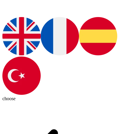
choose