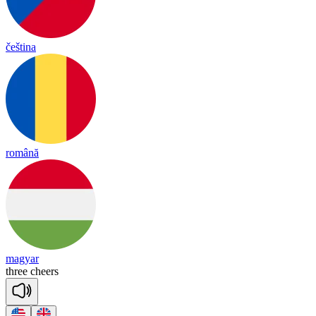
čeština
română
magyar
three
cheers