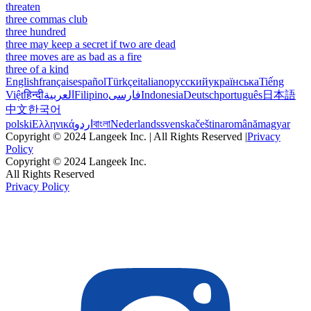
threaten
three commas club
three hundred
three may keep a secret if two are dead
three moves are as bad as a fire
three of a kind
English
français
español
Türkçe
italiano
русский
українська
Tiếng
Việt
हिन्दी
العربية
Filipino
فارسی
Indonesia
Deutsch
português
日本語
中文
한국어
polski
Ελληνικά
اردو
বাংলা
Nederlands
svenska
čeština
română
magyar
Copyright © 2024 Langeek Inc. | All Rights Reserved |
Privacy
Policy
Copyright © 2024 Langeek Inc.
All Rights Reserved
Privacy Policy