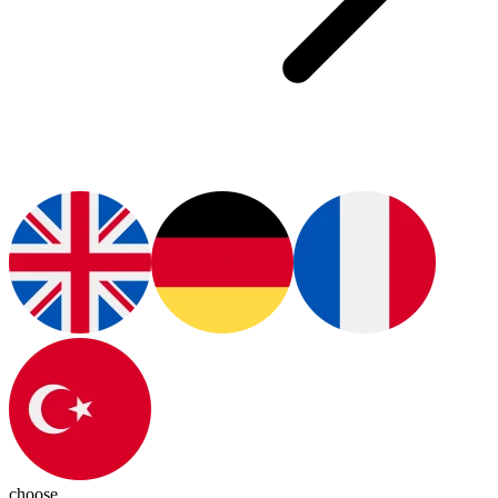
choose