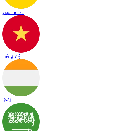
українська
Tiếng Việt
हिन्दी