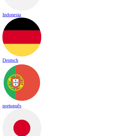
Indonesia
Deutsch
português