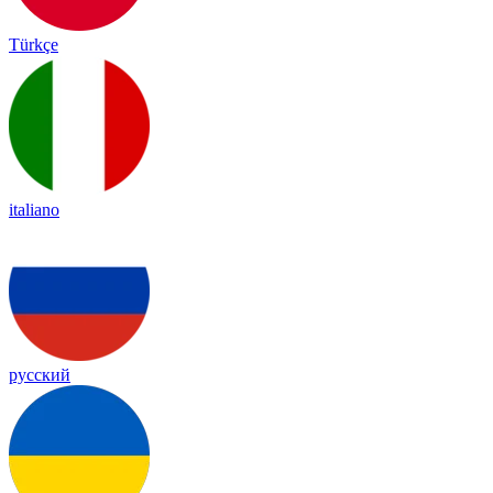
Türkçe
italiano
русский