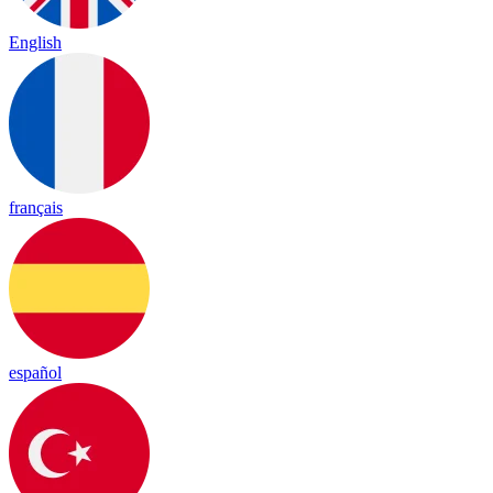
English
français
español