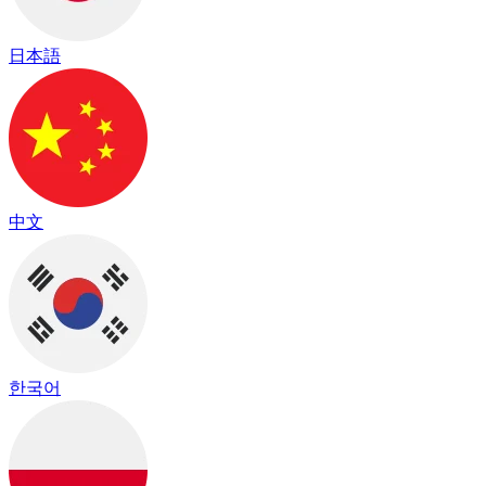
日本語
中文
한국어