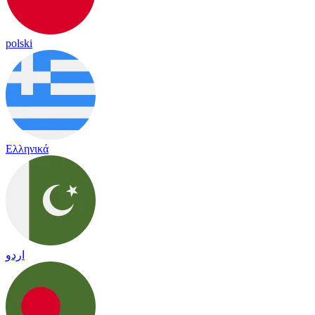
polski
Ελληνικά
اردو