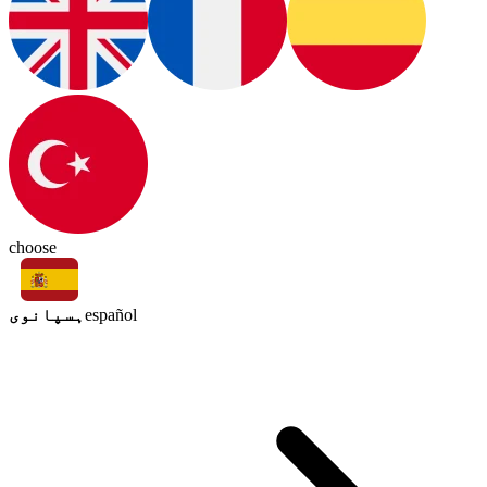
choose
ہسپانوی
español