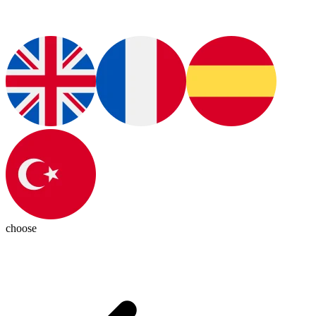
choose