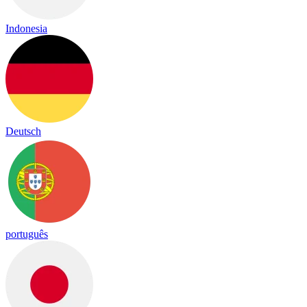
Indonesia
Deutsch
português