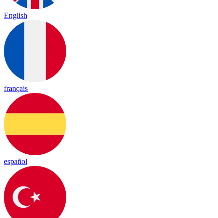
English
français
español