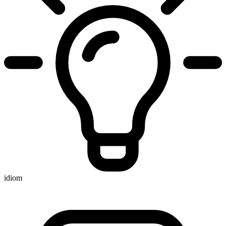
idiom