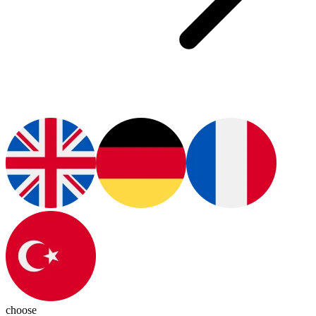
choose