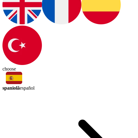
choose
spaniolă
español