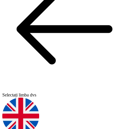
Selectați limba dvs