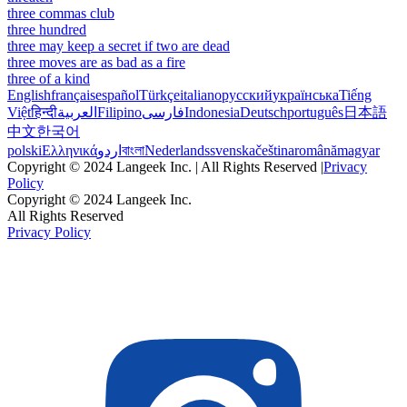
three commas club
three hundred
three may keep a secret if two are dead
three moves are as bad as a fire
three of a kind
English
français
español
Türkçe
italiano
русский
українська
Tiếng
Việt
हिन्दी
العربية
Filipino
فارسی
Indonesia
Deutsch
português
日本語
中文
한국어
polski
Ελληνικά
اردو
বাংলা
Nederlands
svenska
čeština
română
magyar
Copyright © 2024 Langeek Inc. | All Rights Reserved |
Privacy
Policy
Copyright © 2024 Langeek Inc.
All Rights Reserved
Privacy Policy