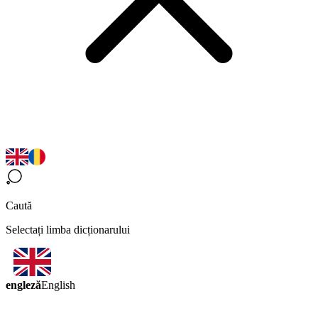
Caută
Selectați limba dicționarului
engleză
English