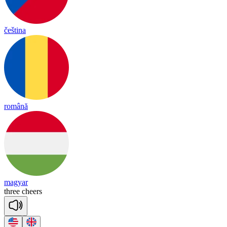
čeština
română
magyar
three
cheers