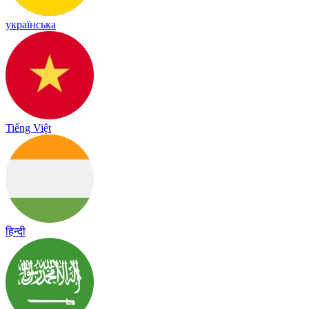
українська
Tiếng Việt
हिन्दी