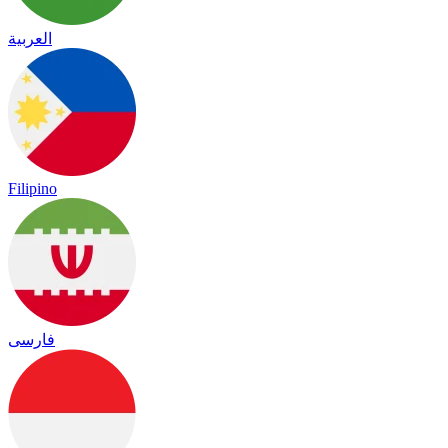
العربية
Filipino
فارسی