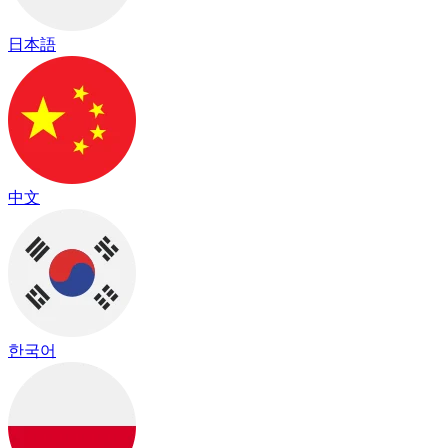
日本語
中文
한국어