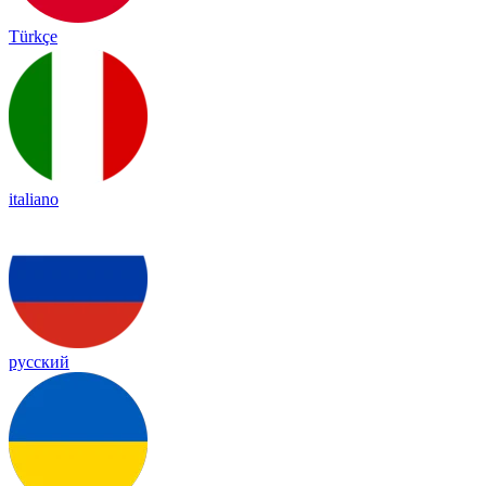
Türkçe
italiano
русский