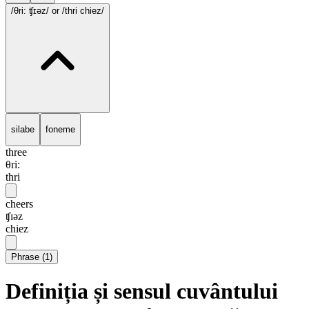
/θri: ʧɪəz/
or /thri chiez/
silabe
foneme
three
θri:
thri
cheers
ʧɪəz
chiez
Phrase
(
1
)
Definiția și sensul cuvântului