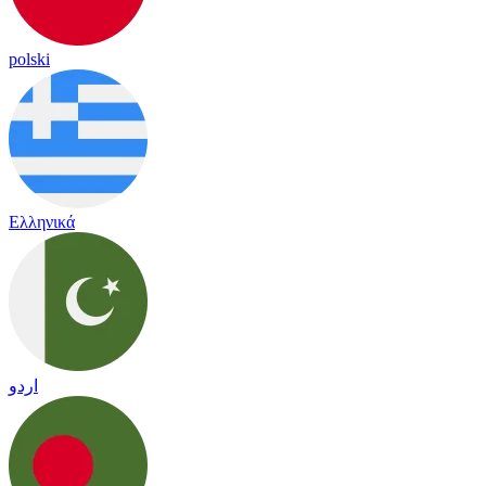
polski
Ελληνικά
اردو