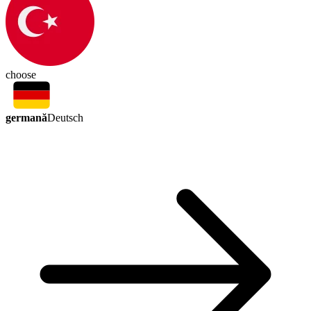
choose
germană
Deutsch