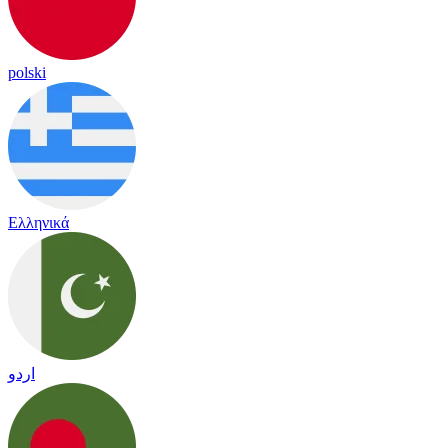
polski
Ελληνικά
اردو