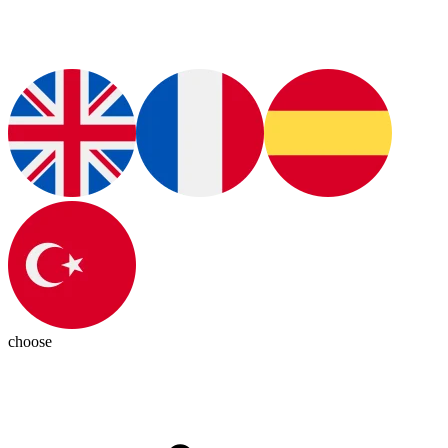
choose