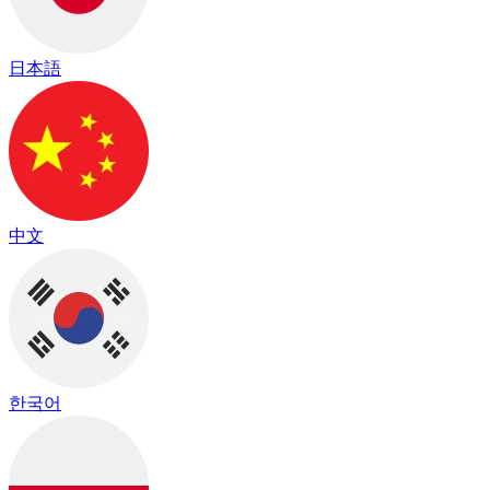
日本語
中文
한국어