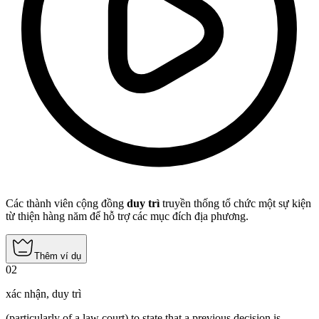
Các thành viên cộng đồng
duy trì
truyền thống tổ chức một sự kiện
từ thiện hàng năm để hỗ trợ các mục đích địa phương.
Thêm ví dụ
02
xác nhận
,
duy trì
(particularly of a law court)
to state that a previous decision is