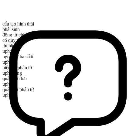
cấu tạo hình thái
phái sinh
động từ chỉ hành động
có quy tắc
thì hiện tại
uphold
ngôi thứ ba số ít
upholds
hiện tại phân từ
upholding
quá khứ đơn
upheld
quá khứ phân từ
upheld