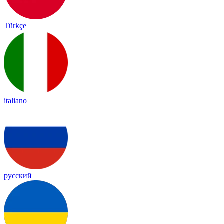
Türkçe
italiano
русский