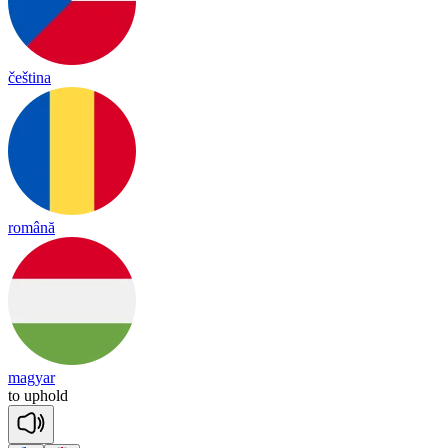
čeština
română
magyar
to
up
hold