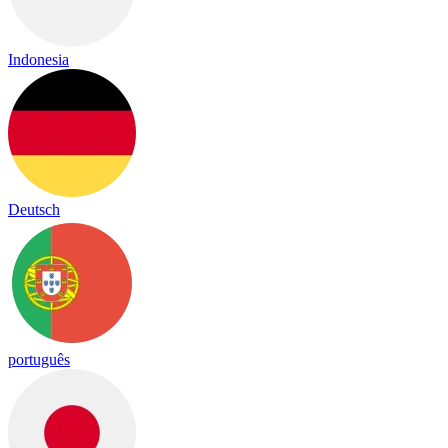
Indonesia
Deutsch
português