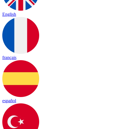
English
français
español