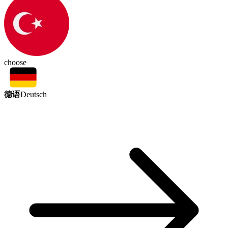
choose
德语
Deutsch