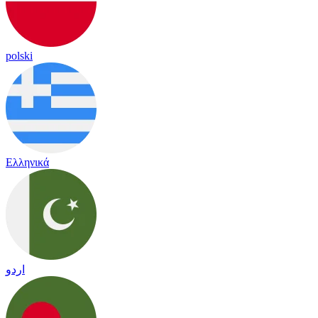
polski
Ελληνικά
اردو