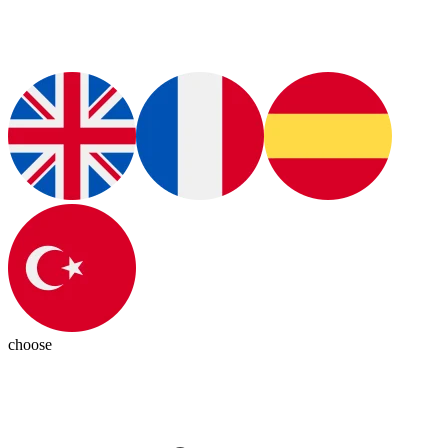
choose