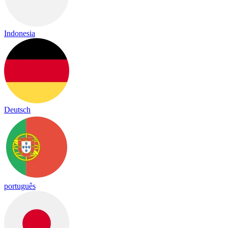
Indonesia
Deutsch
português