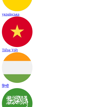
українська
Tiếng Việt
हिन्दी