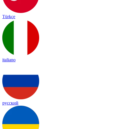
Türkçe
italiano
русский