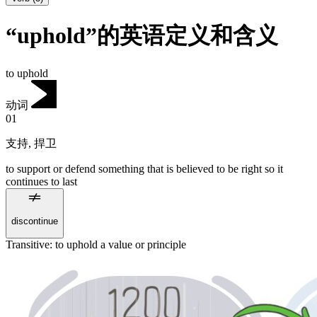
“uphold”的英语定义和含义
to uphold
动词
01
支持
,
捍卫
to support or defend something that is believed to be right so it
continues to last
discontinue
Transitive
:
to uphold
a value or principle