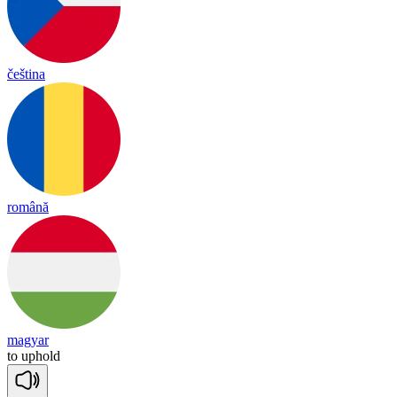
čeština
română
magyar
to
up
hold