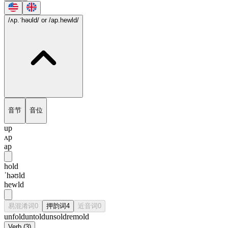
/ʌp.ˈhəʊld/
or /ap.hewld/
音节
音位
up
ʌp
ap
hold
ˈhəʊld
hewld
易混淆词
0
押韵词
4
近音词
0
unfold
untold
unsold
remold
Verb
(
3
)