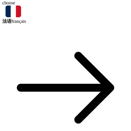
choose
法语
français