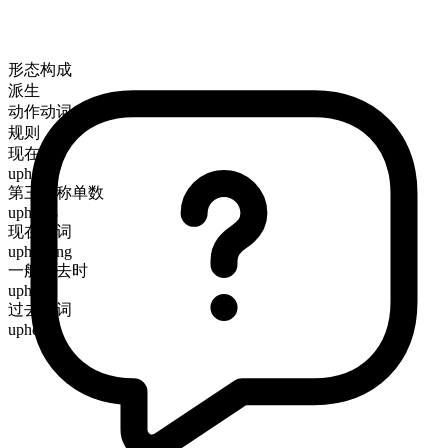
形态构成
派生
动作动词
规则
现在时
uphold
第三人称单数
upholds
现在分词
upholding
一般过去时
upheld
过去分词
upheld