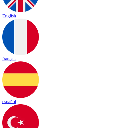
English
français
español