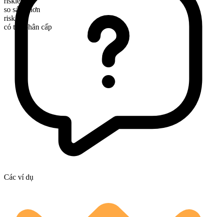
riskiest
so sánh hơn
riskier
có thể phân cấp
Các ví dụ