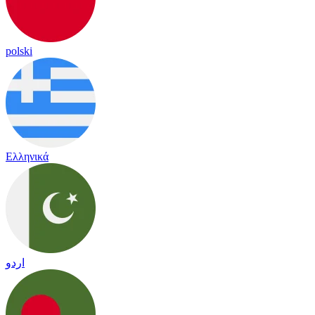
polski
Ελληνικά
اردو