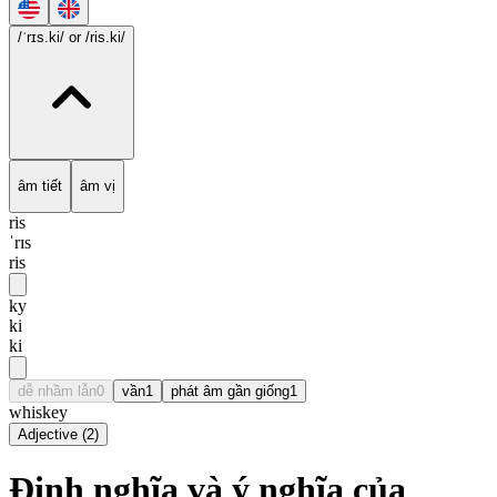
/ˈrɪs.ki/
or /ris.ki/
âm tiết
âm vị
ris
ˈrɪs
ris
ky
ki
ki
dễ nhầm lẫn
0
vần
1
phát âm gần giống
1
whiskey
Adjective
(
2
)
Định nghĩa và ý nghĩa của