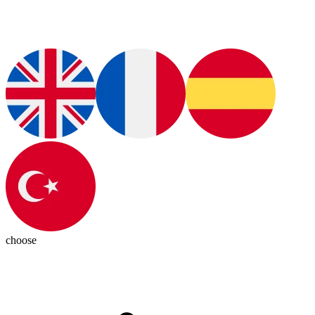
choose