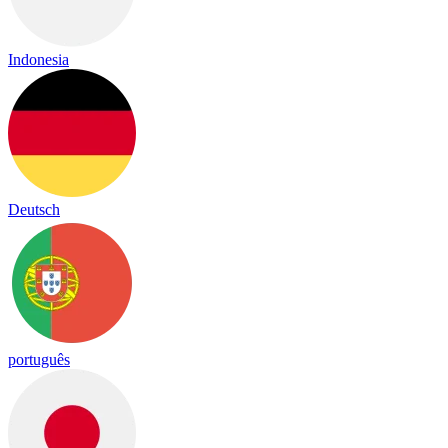
Indonesia
Deutsch
português