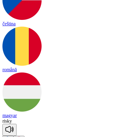
čeština
română
magyar
ris
ky