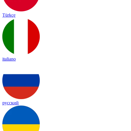
Türkçe
italiano
русский