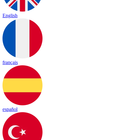
English
français
español