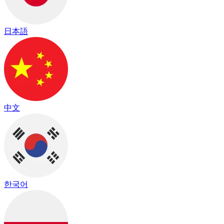
日本語
中文
한국어