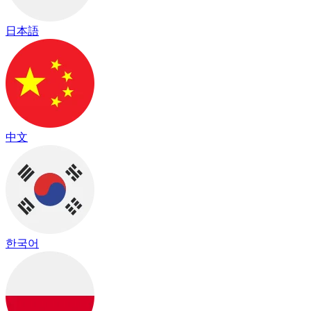
日本語
中文
한국어