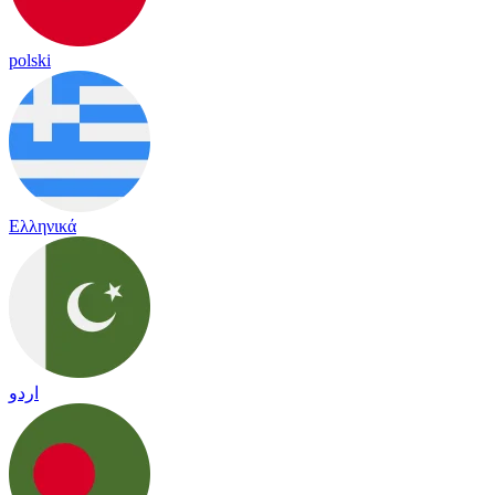
polski
Ελληνικά
اردو