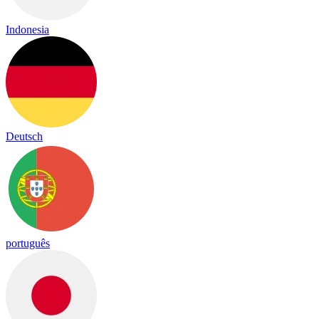
Indonesia
Deutsch
português