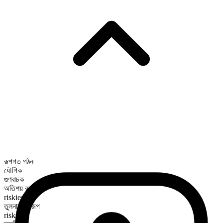
রূপগত গঠন
যৌগিক
গুণবাচক
অতিশয় রূপ
riskiest
তুলনামূলক রূপ
riskier