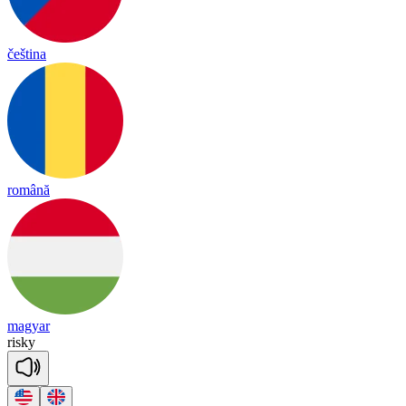
čeština
română
magyar
ris
ky