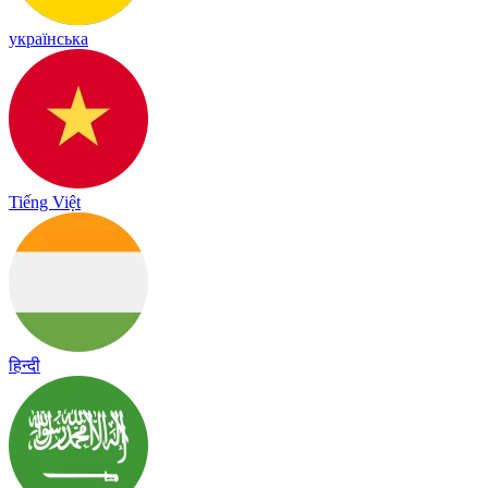
українська
Tiếng Việt
हिन्दी