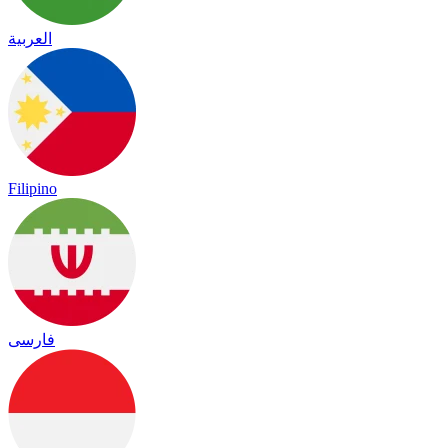
العربية
Filipino
فارسی