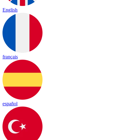
English
français
español