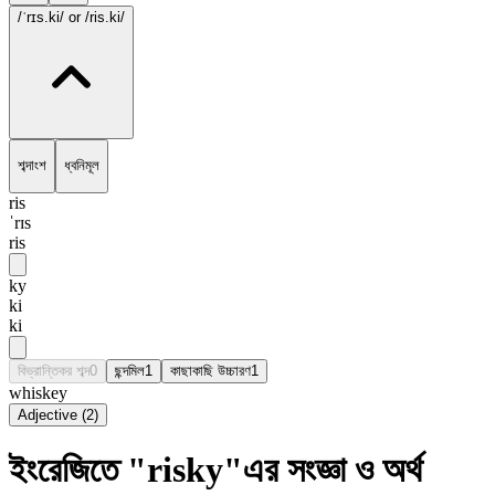
/ˈrɪs.ki/
or /ris.ki/
শব্দাংশ
ধ্বনিমূল
ris
ˈrɪs
ris
ky
ki
ki
বিভ্রান্তিকর শব্দ
0
ছন্দমিল
1
কাছাকাছি উচ্চারণ
1
whiskey
Adjective
(
2
)
ইংরেজিতে "risky"এর সংজ্ঞা ও অর্থ