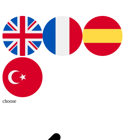
choose