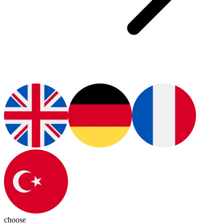
choose