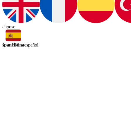
choose
španělština
español