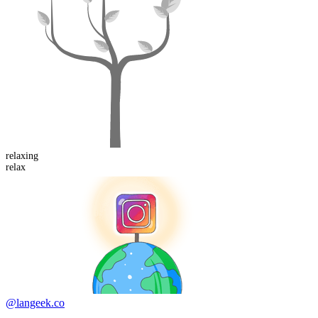
relax
ing
relax
@langeek.co