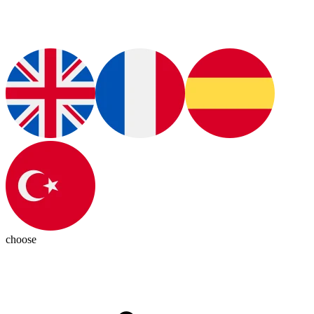
choose