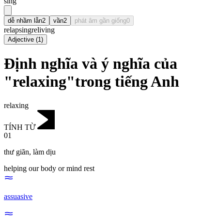
sing
dễ nhầm lẫn
2
vần
2
phát âm gần giống
0
relapsing
reliving
Adjective
(
1
)
Định nghĩa và ý nghĩa của
"relaxing"trong tiếng Anh
relaxing
TÍNH TỪ
01
thư giãn
,
làm dịu
helping our body or mind rest
assuasive