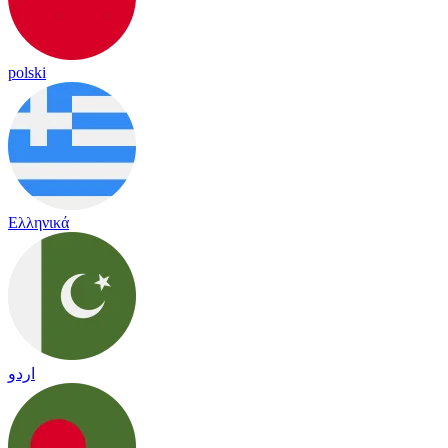
polski
Ελληνικά
اردو