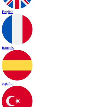
English
français
español