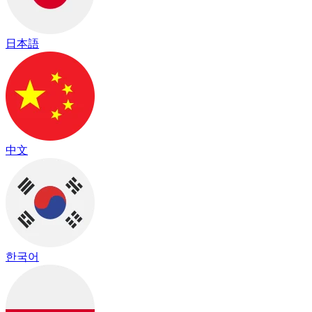
日本語
中文
한국어