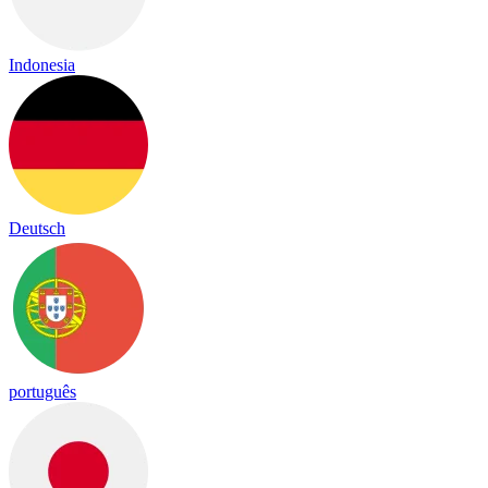
Indonesia
Deutsch
português