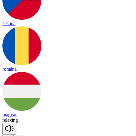
čeština
română
magyar
re
lax
ing