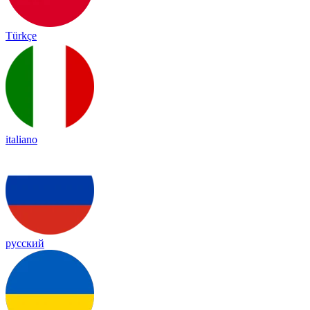
Türkçe
italiano
русский