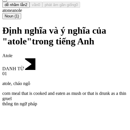
dễ nhầm lẫn
2
vần
0
phát âm gần giống
0
atone
anole
Noun
(
1
)
Định nghĩa và ý nghĩa của
"atole"trong tiếng Anh
Atole
DANH TỪ
01
atole
,
cháo ngô
corn meal that is cooked and eaten as mush or that is drunk as a thin
gruel
thông tin ngữ pháp