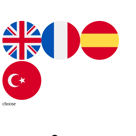
choose