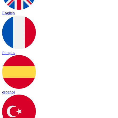
English
français
español