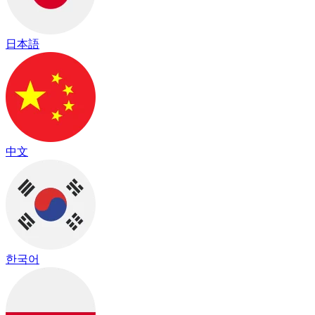
日本語
中文
한국어