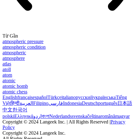
Từ Gần
atmospheric pressure
atmospheric condition
atmospheric
atmosphere
atlas
atoll
atom
atomic
atomic bomb
atomic chess
English
français
español
Türkçe
italiano
русский
українська
Tiếng
Việt
हिन्दी
العربية
Filipino
فارسی
Indonesia
Deutsch
português
日本語
中文
한국어
polski
Ελληνικά
اردو
বাংলা
Nederlands
svenska
čeština
română
magyar
Copyright © 2024 Langeek Inc. | All Rights Reserved |
Privacy
Policy
Copyright © 2024 Langeek Inc.
All Rights Reserved