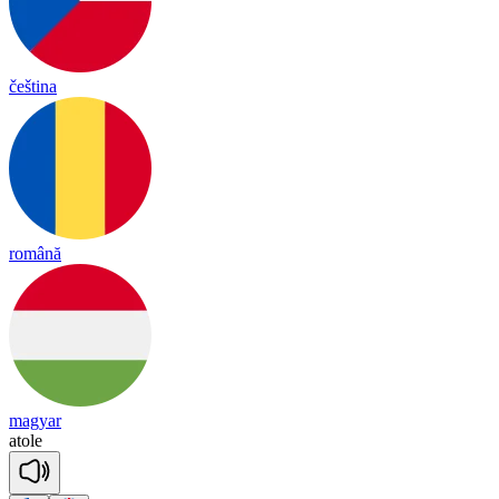
čeština
română
magyar
a
to
le