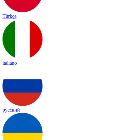
Türkçe
italiano
русский