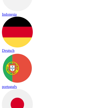
Indonesia
Deutsch
português