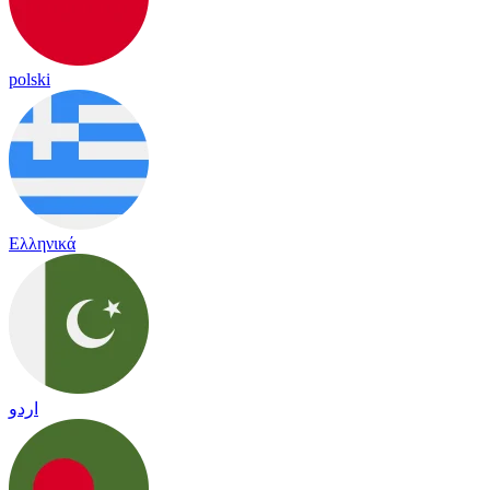
polski
Ελληνικά
اردو