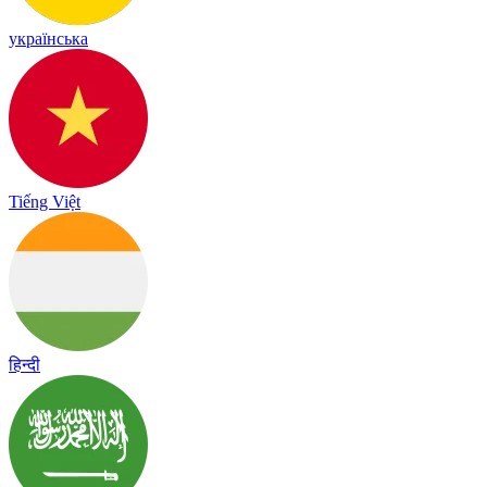
українська
Tiếng Việt
हिन्दी