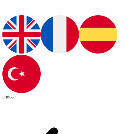
choose