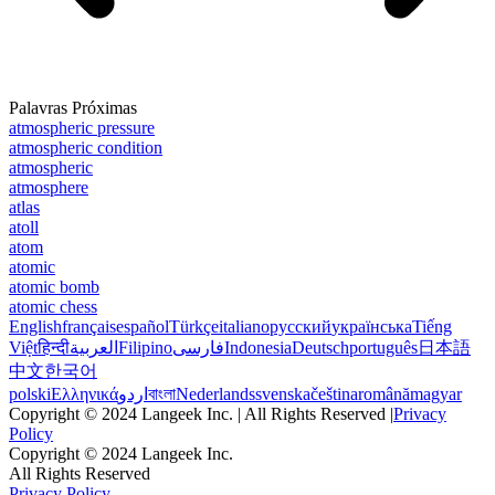
Palavras Próximas
atmospheric pressure
atmospheric condition
atmospheric
atmosphere
atlas
atoll
atom
atomic
atomic bomb
atomic chess
English
français
español
Türkçe
italiano
русский
українська
Tiếng
Việt
हिन्दी
العربية
Filipino
فارسی
Indonesia
Deutsch
português
日本語
中文
한국어
polski
Ελληνικά
اردو
বাংলা
Nederlands
svenska
čeština
română
magyar
Copyright © 2024 Langeek Inc. | All Rights Reserved |
Privacy
Policy
Copyright © 2024 Langeek Inc.
All Rights Reserved
Privacy Policy