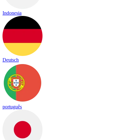
Indonesia
Deutsch
português