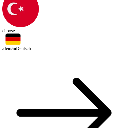
choose
alemão
Deutsch