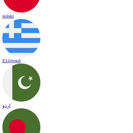
polski
Ελληνικά
اردو