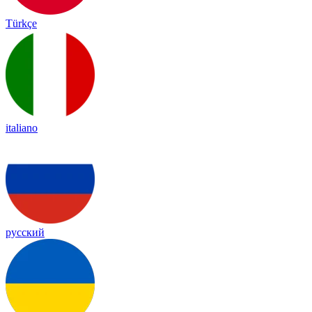
Türkçe
italiano
русский