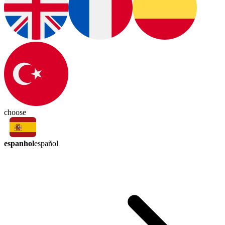
choose
espanhol
español