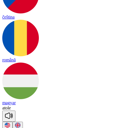
čeština
română
magyar
a
to
le