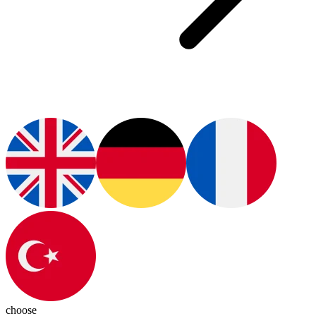
choose