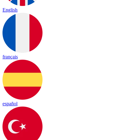
English
français
español