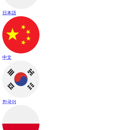
日本語
中文
한국어