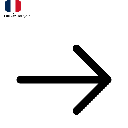
francês
français