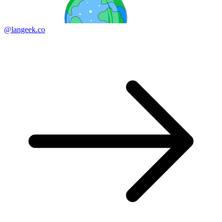
@langeek.co