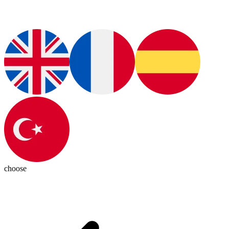
choose