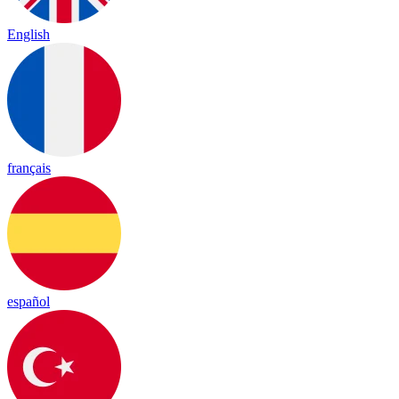
English
français
español