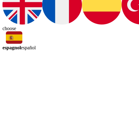
choose
espagnol
español