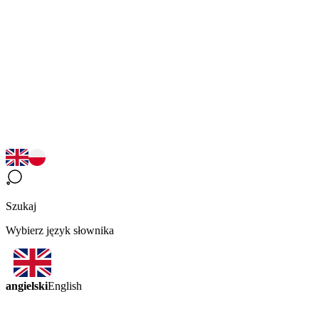
Szukaj
Wybierz język słownika
angielski
English