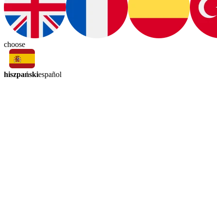
choose
hiszpański
español