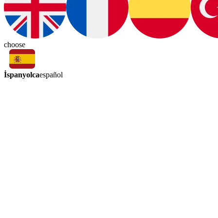
choose
İspanyolca
español