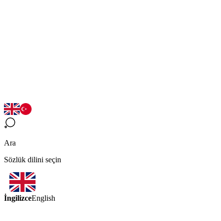
Ara
Sözlük dilini seçin
İngilizce
English