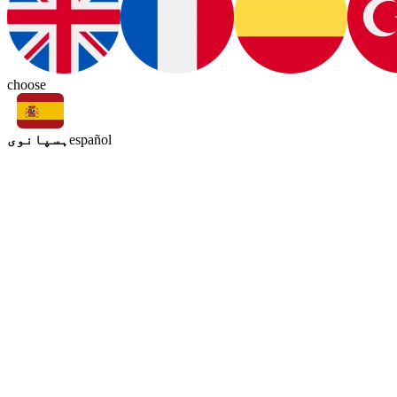
choose
ہسپانوی
español