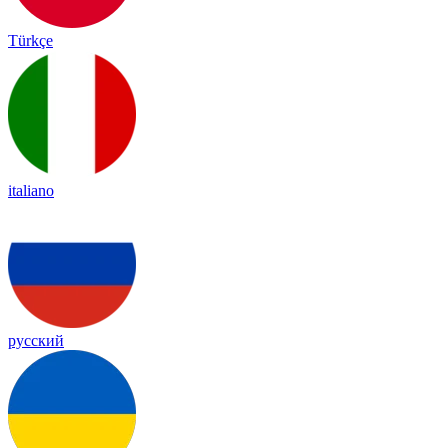
Türkçe
italiano
русский