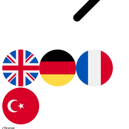
choose