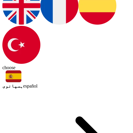
choose
ہسپانوی
español