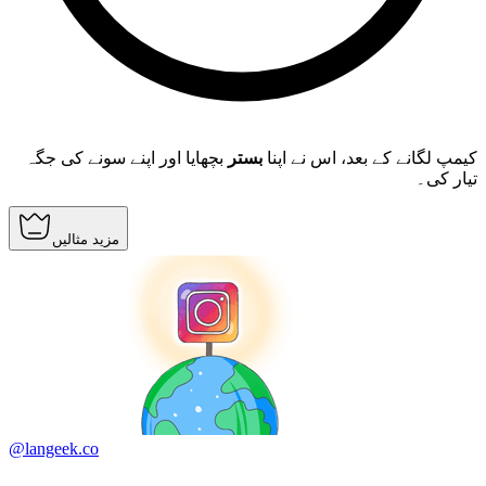
کیمپ لگانے کے بعد، اس نے اپنا
بستر
بچھایا اور اپنے سونے کی جگہ
تیار کی۔
مزید مثالیں
@langeek.co