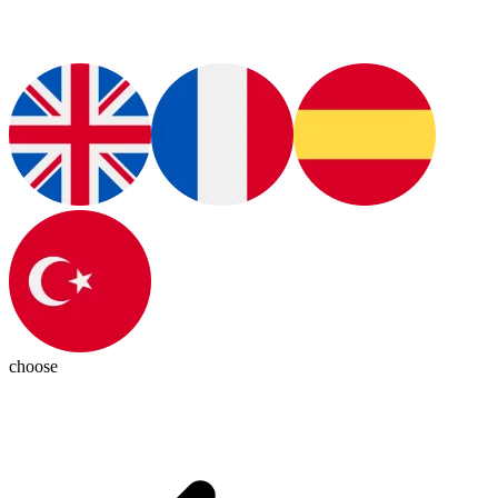
choose