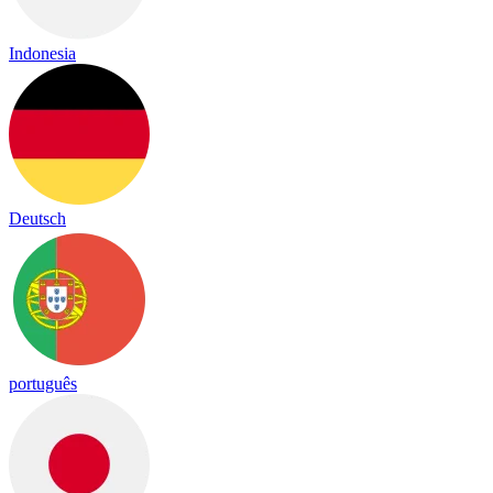
Indonesia
Deutsch
português