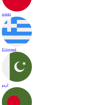
polski
Ελληνικά
اردو