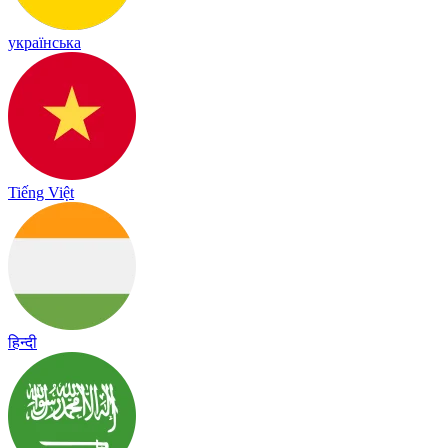
українська
Tiếng Việt
हिन्दी