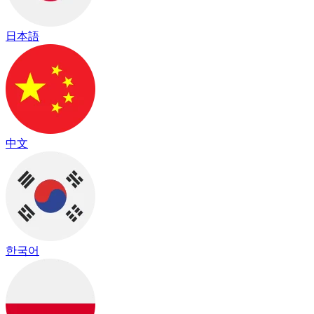
日本語
中文
한국어