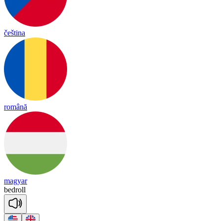
čeština
română
magyar
bed
roll