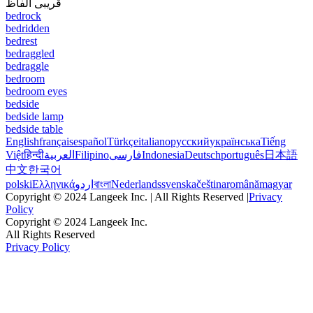
قریبی الفاظ
bedrock
bedridden
bedrest
bedraggled
bedraggle
bedroom
bedroom eyes
bedside
bedside lamp
bedside table
English
français
español
Türkçe
italiano
русский
українська
Tiếng
Việt
हिन्दी
العربية
Filipino
فارسی
Indonesia
Deutsch
português
日本語
中文
한국어
polski
Ελληνικά
اردو
বাংলা
Nederlands
svenska
čeština
română
magyar
Copyright © 2024 Langeek Inc. | All Rights Reserved |
Privacy
Policy
Copyright © 2024 Langeek Inc.
All Rights Reserved
Privacy Policy