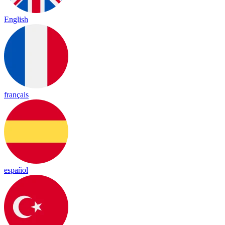
English
français
español