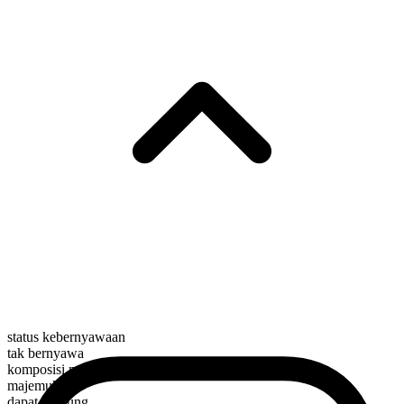
status kebernyawaan
tak bernyawa
komposisi morfologis
majemuk
dapat dihitung