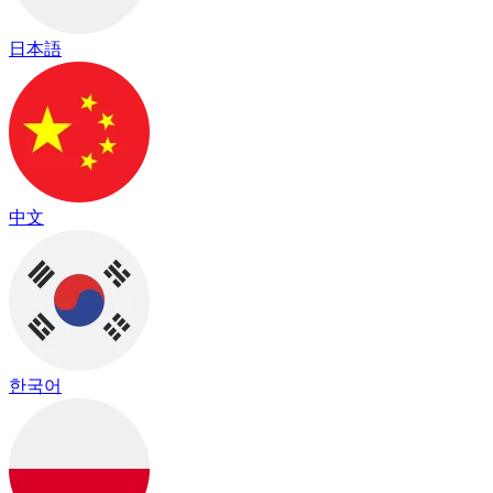
日本語
中文
한국어