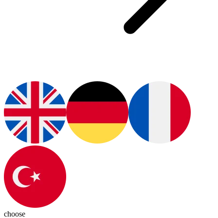
choose