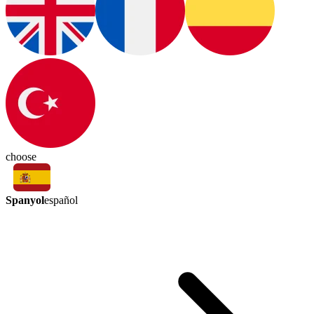
choose
Spanyol
español