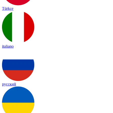
Türkçe
italiano
русский