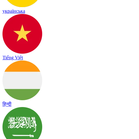
українська
Tiếng Việt
हिन्दी