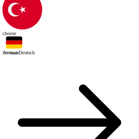
choose
Jerman
Deutsch