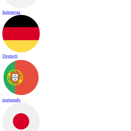
Indonesia
Deutsch
português