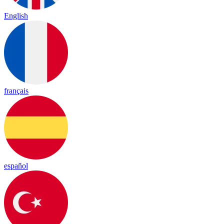
English
français
español