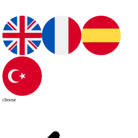
choose