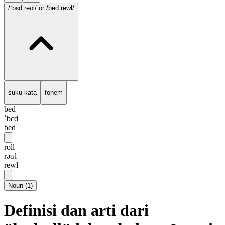
/ˈbɛd.rəʊl/
or /bed.rewl/
suku kata
fonem
bed
ˈbɛd
bed
roll
rəʊl
rewl
Noun
(
1
)
Definisi dan arti dari