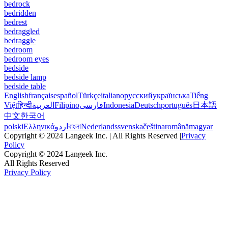
bedrock
bedridden
bedrest
bedraggled
bedraggle
bedroom
bedroom eyes
bedside
bedside lamp
bedside table
English
français
español
Türkçe
italiano
русский
українська
Tiếng
Việt
हिन्दी
العربية
Filipino
فارسی
Indonesia
Deutsch
português
日本語
中文
한국어
polski
Ελληνικά
اردو
বাংলা
Nederlands
svenska
čeština
română
magyar
Copyright © 2024 Langeek Inc. | All Rights Reserved |
Privacy
Policy
Copyright © 2024 Langeek Inc.
All Rights Reserved
Privacy Policy