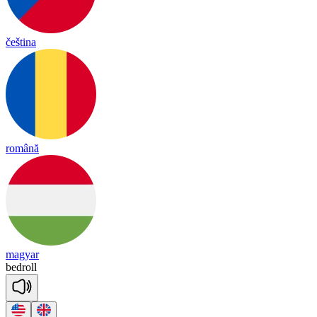
čeština
română
magyar
bed
roll