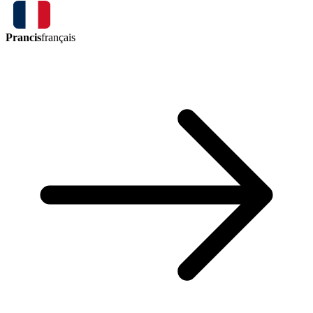
Prancis
français