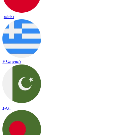
polski
Ελληνικά
اردو