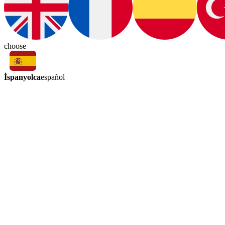
choose
İspanyolca
español