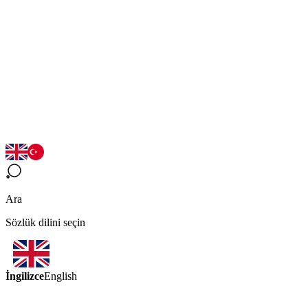
Ara
Sözlük dilini seçin
İngilizce
English