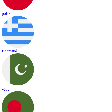
polski
Ελληνικά
اردو