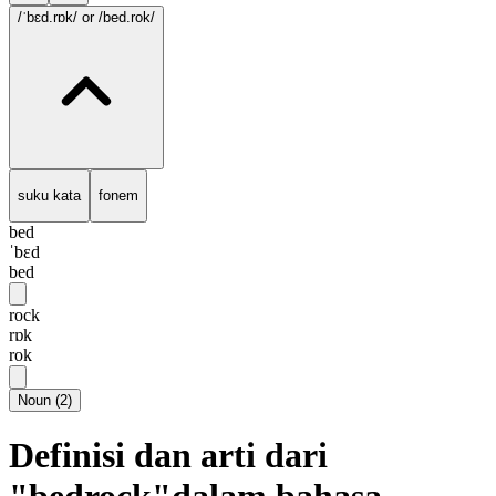
/ˈbɛd.rɒk/
or /bed.rok/
suku kata
fonem
bed
ˈbɛd
bed
rock
rɒk
rok
Noun
(
2
)
Definisi dan arti dari