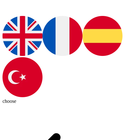
choose