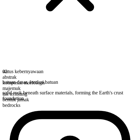
status kebernyawaan
02
abstrak
batuan dasar
,
fondasi batuan
komposisi morfologis
majemuk
solid rock beneath surface materials, forming the Earth's crust
tak terhitung
foundation
bentuk jamak
bedrocks