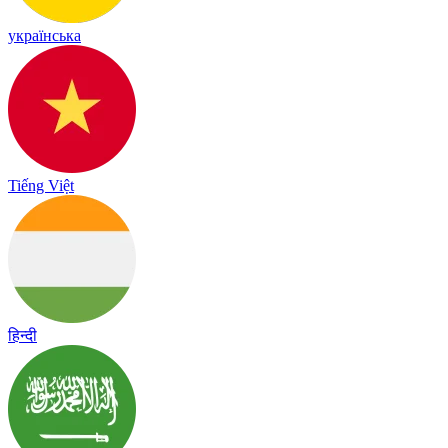
українська
Tiếng Việt
हिन्दी