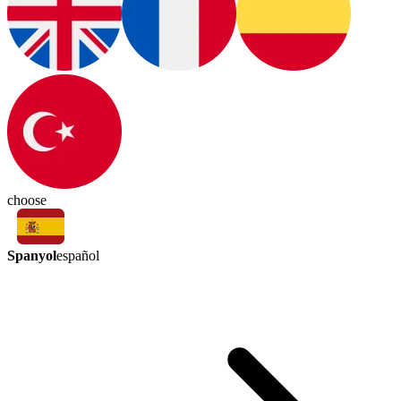
choose
Spanyol
español