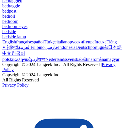
bedraggled
bedraggle
bedpost
bedroll
bedroom
bedroom eyes
bedside
bedside lamp
English
français
español
Türkçe
italiano
русский
українська
Tiếng
Việt
हिन्दी
العربية
Filipino
فارسی
Indonesia
Deutsch
português
日本語
中文
한국어
polski
Ελληνικά
اردو
বাংলা
Nederlands
svenska
čeština
română
magyar
Copyright © 2024 Langeek Inc. | All Rights Reserved |
Privacy
Policy
Copyright © 2024 Langeek Inc.
All Rights Reserved
Privacy Policy