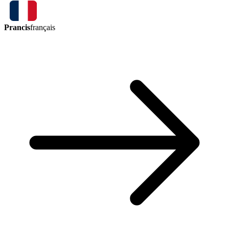
Prancis
français