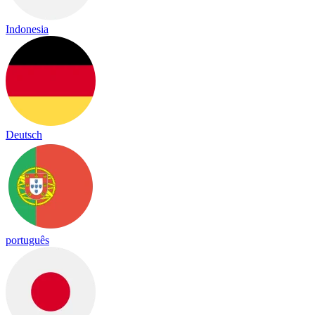
Indonesia
Deutsch
português