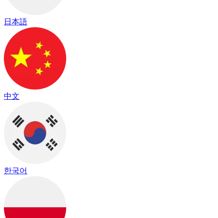
日本語
中文
한국어