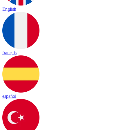
English
français
español