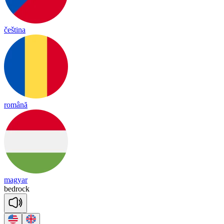
čeština
română
magyar
bed
rock