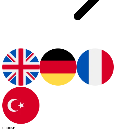
choose