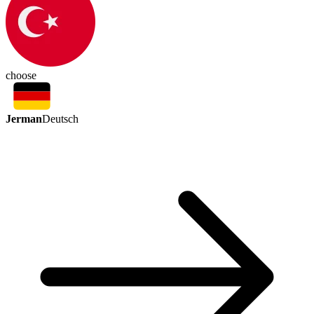
choose
Jerman
Deutsch