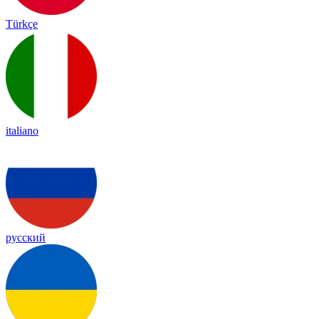
Türkçe
italiano
русский