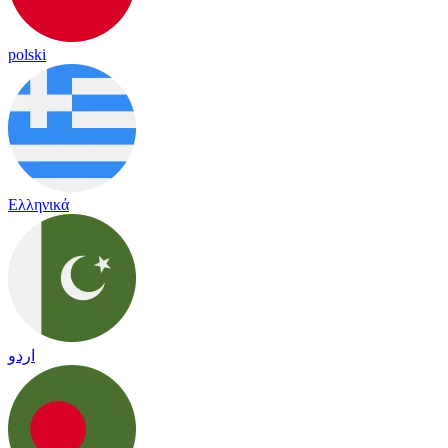
polski
Ελληνικά
اردو