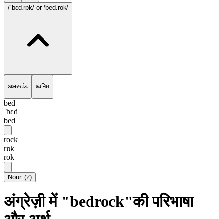
/ˈbɛd.rɒk/
or /bed.rok/
अक्षरखंड
ध्वनिम
bed
ˈbɛd
bed
rock
rɒk
rok
Noun
(
2
)
अंग्रेज़ी में "bedrock"की परिभाषा