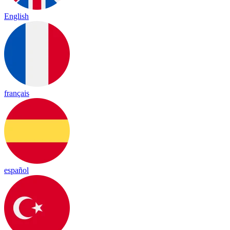
English
français
español