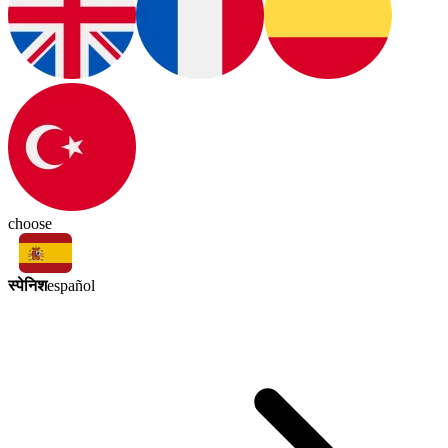
choose
स्पेनिश
español