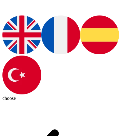
choose