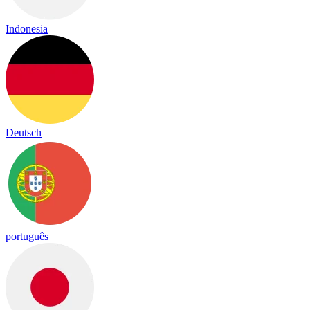
Indonesia
Deutsch
português