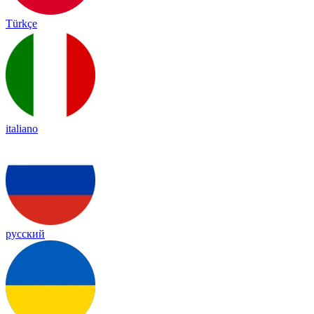
Türkçe
italiano
русский