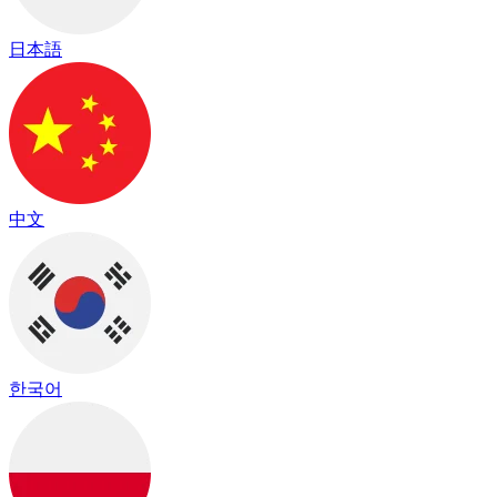
日本語
中文
한국어