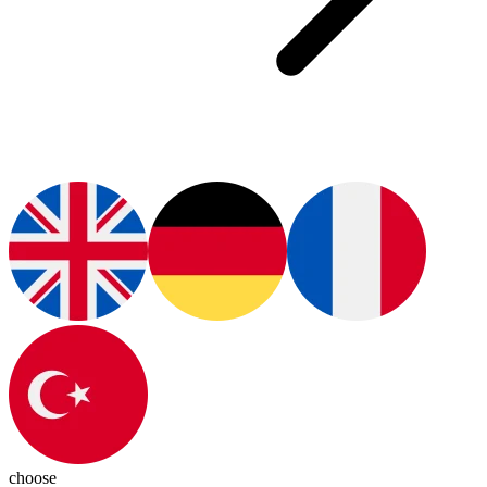
choose