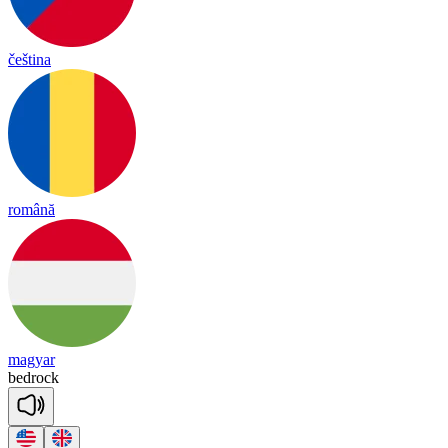
čeština
română
magyar
bed
rock