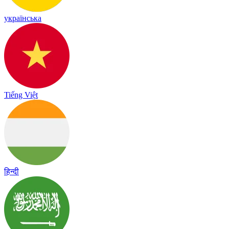
українська
Tiếng Việt
हिन्दी