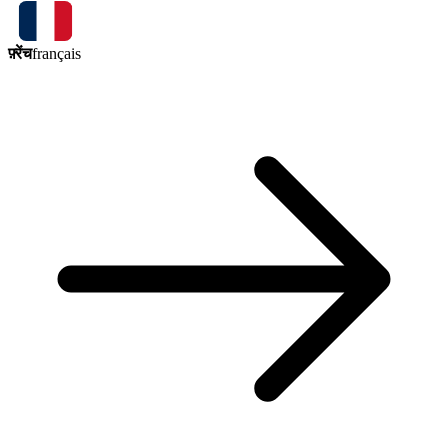
फ़्रेंच
français