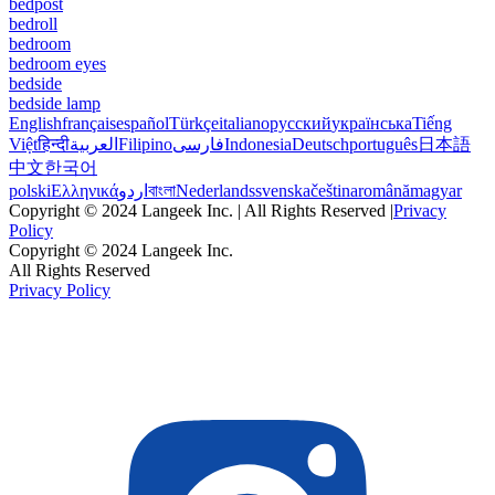
bedpost
bedroll
bedroom
bedroom eyes
bedside
bedside lamp
English
français
español
Türkçe
italiano
русский
українська
Tiếng
Việt
हिन्दी
العربية
Filipino
فارسی
Indonesia
Deutsch
português
日本語
中文
한국어
polski
Ελληνικά
اردو
বাংলা
Nederlands
svenska
čeština
română
magyar
Copyright © 2024 Langeek Inc. | All Rights Reserved |
Privacy
Policy
Copyright © 2024 Langeek Inc.
All Rights Reserved
Privacy Policy