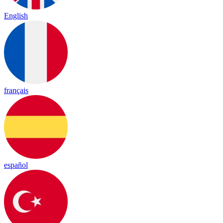
English
français
español