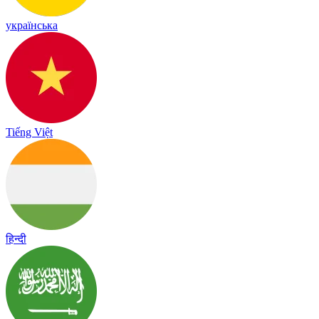
українська
Tiếng Việt
हिन्दी