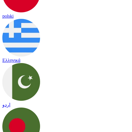
polski
Ελληνικά
اردو