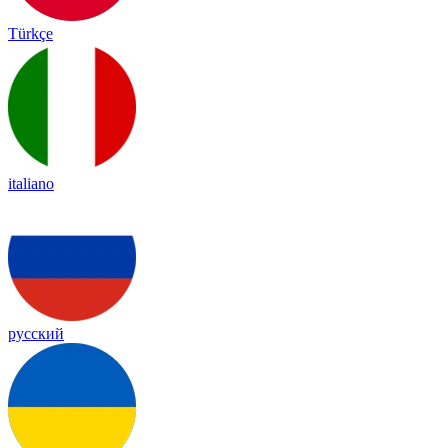
Türkçe
italiano
русский