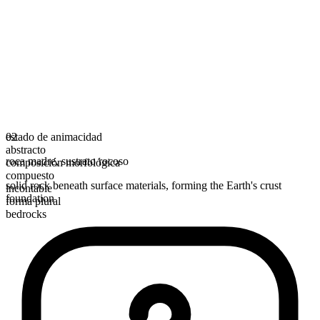
estado de animacidad
02
abstracto
roca madre
,
sustrato rocoso
composición morfológica
compuesto
solid rock beneath surface materials, forming the Earth's crust
incontable
foundation
forma plural
bedrocks