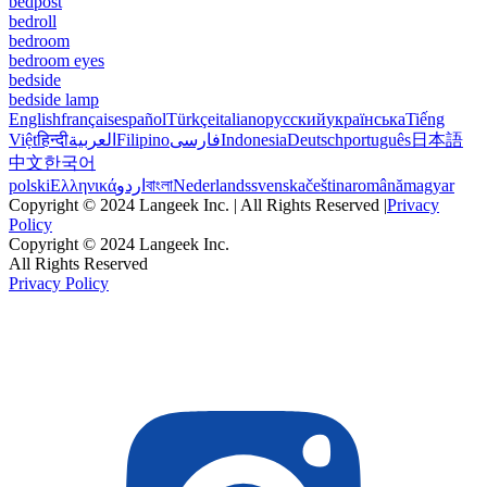
bedpost
bedroll
bedroom
bedroom eyes
bedside
bedside lamp
English
français
español
Türkçe
italiano
русский
українська
Tiếng
Việt
हिन्दी
العربية
Filipino
فارسی
Indonesia
Deutsch
português
日本語
中文
한국어
polski
Ελληνικά
اردو
বাংলা
Nederlands
svenska
čeština
română
magyar
Copyright © 2024 Langeek Inc. | All Rights Reserved |
Privacy
Policy
Copyright © 2024 Langeek Inc.
All Rights Reserved
Privacy Policy