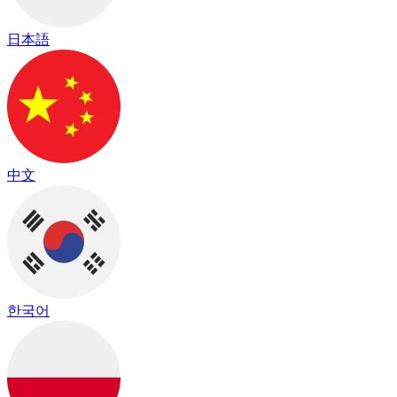
日本語
中文
한국어