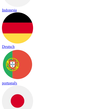
Indonesia
Deutsch
português