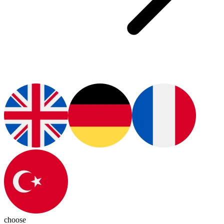
choose