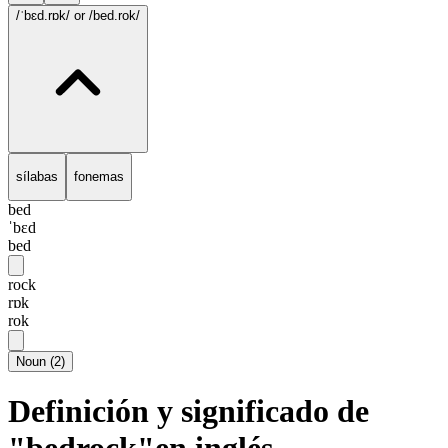
/ˈbɛd.rɒk/
or /bed.rok/
sílabas
fonemas
bed
ˈbɛd
bed
rock
rɒk
rok
Noun
(
2
)
Definición y significado de