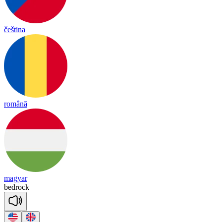
čeština
română
magyar
bed
rock