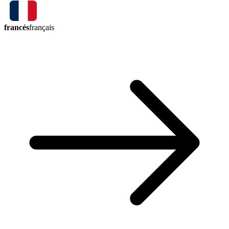
francés
français