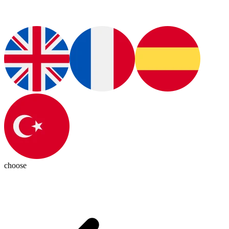
choose