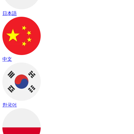
日本語
中文
한국어