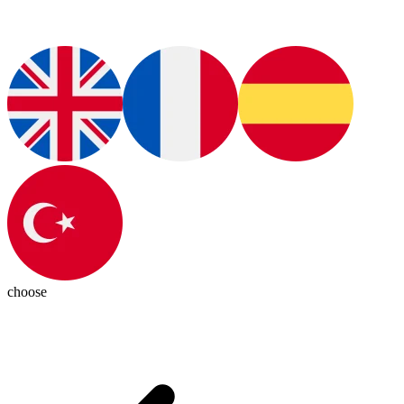
choose