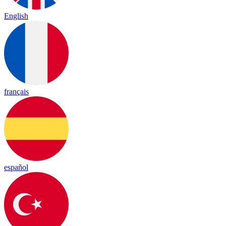
English
français
español