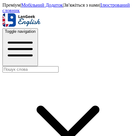
Преміум
|
Мобільний Додаток
|
Зв'яжіться з нами
|
Ілюстрований
словник
Toggle navigation