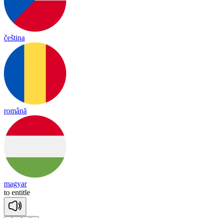
čeština
română
magyar
to
en
title