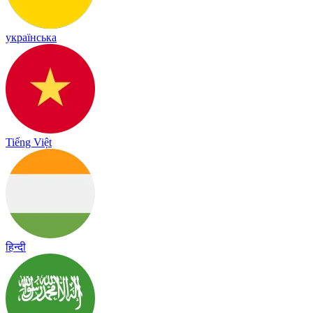
українська
Tiếng Việt
हिन्दी