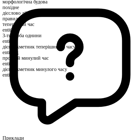
морфологічна будова
похідне
дієслово дії
правильний
теперішній час
entitle
3-тя особа однини
entitles
дієприкметник теперішнього часу
entitling
простий минулий час
entitled
дієприкметник минулого часу
entitled
Приклади