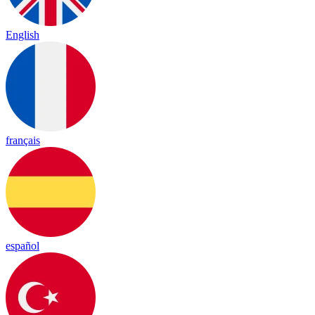
English
français
español