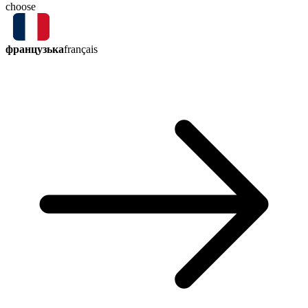
choose
французька
français