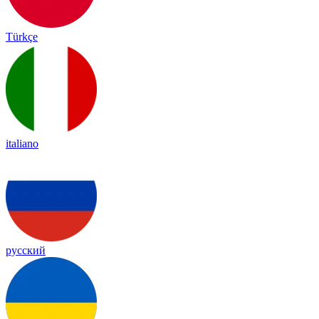
Türkçe
italiano
русский