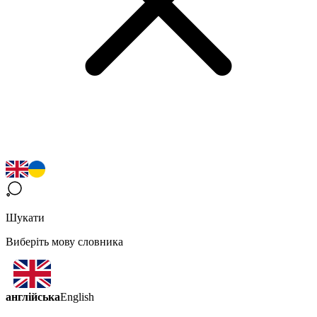
Шукати
Виберіть мову словника
англійська
English