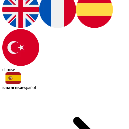
choose
іспанська
español