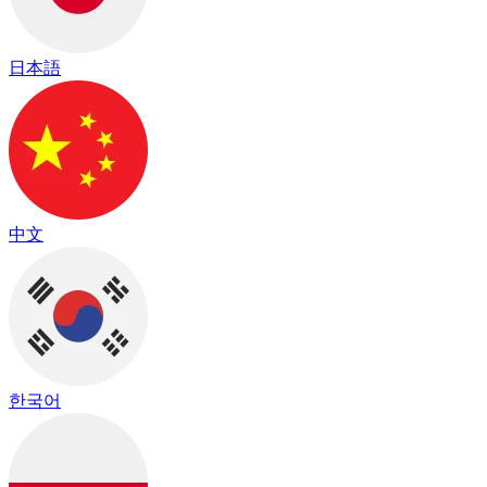
日本語
中文
한국어