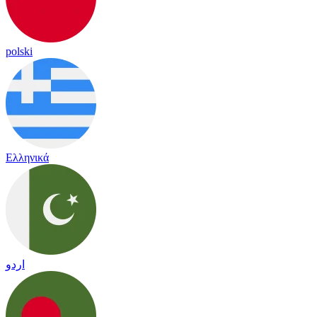
polski
Ελληνικά
اردو