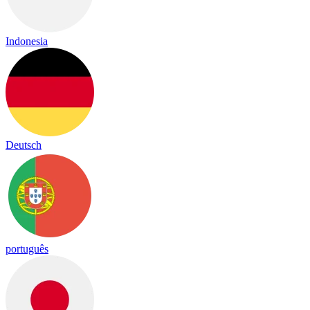
Indonesia
Deutsch
português