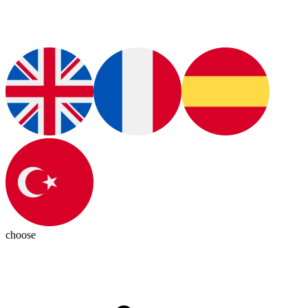
choose