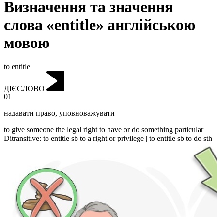
Визначення та значення
слова «entitle» англійською
мовою
to entitle
ДІЄСЛОВО
01
надавати право
,
уповноважувати
to give someone the legal right to have or do something particular
Ditransitive
:
to entitle
sb to a right or privilege |
to entitle
sb to do sth