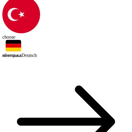
choose
німецька
Deutsch