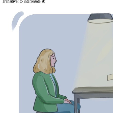
Transitive
:
to interrogate
sb