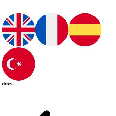
choose