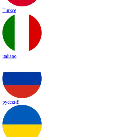
Türkçe
italiano
русский