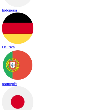
Indonesia
Deutsch
português