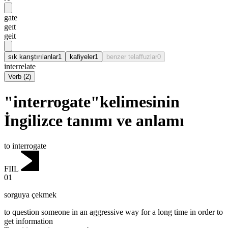
gate
geɪt
geit
sık karıştırılanlar
1
kafiyeler
1
benzer telaffuzlar
0
interrelate
Verb
(
2
)
"interrogate"kelimesinin
İngilizce tanımı ve anlamı
to interrogate
FIIL
01
sorguya çekmek
to question someone in an aggressive way for a long time in order to
get information