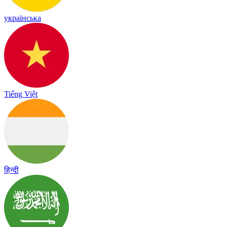
українська
Tiếng Việt
हिन्दी