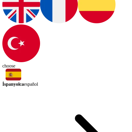
choose
İspanyolca
español