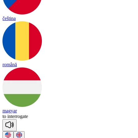
čeština
română
magyar
to
in
te
rro
gate