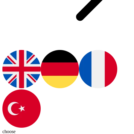
choose