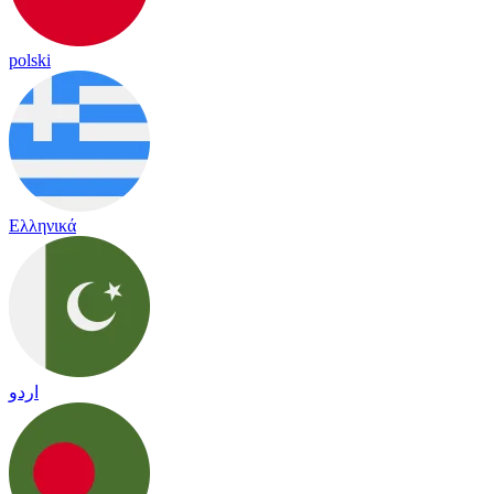
polski
Ελληνικά
اردو