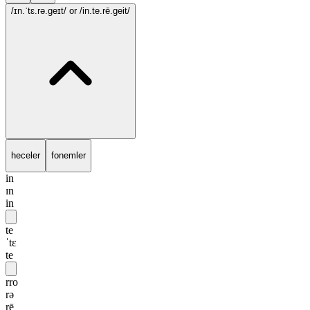
/ɪn.ˈtɛ.rə.geɪt/
or /in.te.rē.geit/
heceler
fonemler
in
ɪn
in
te
ˈtɛ
te
rro
rə
rē