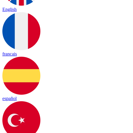
English
français
español