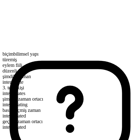
biçimbilimsel yapı
türemiş
eylem fiili
düzenli
şimdiki zaman
interrogate
3. tekil kişi
interrogates
şimdiki zaman ortacı
interrogating
basit geçmiş zaman
interrogated
geçmiş zaman ortacı
interrogated