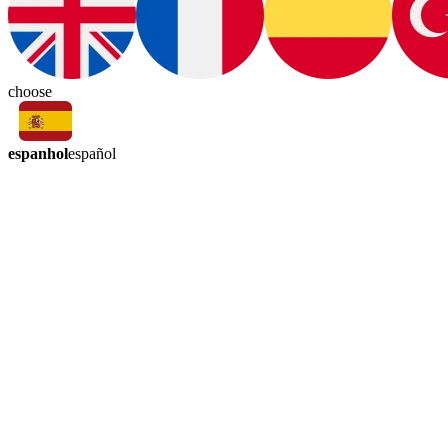
choose
espanhol
español