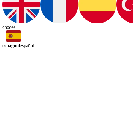
choose
espagnol
español