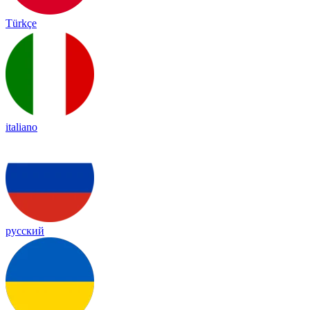
Türkçe
italiano
русский