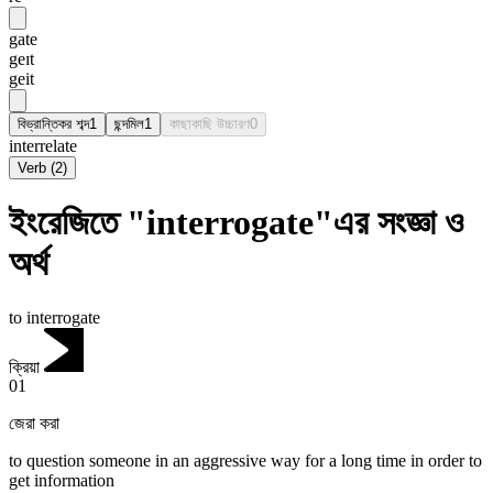
gate
geɪt
geit
বিভ্রান্তিকর শব্দ
1
ছন্দমিল
1
কাছাকাছি উচ্চারণ
0
interrelate
Verb
(
2
)
ইংরেজিতে "interrogate"এর সংজ্ঞা ও
অর্থ
to interrogate
ক্রিয়া
01
জেরা করা
to question someone in an aggressive way for a long time in order to
get information