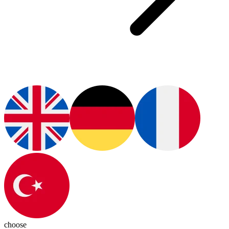
choose