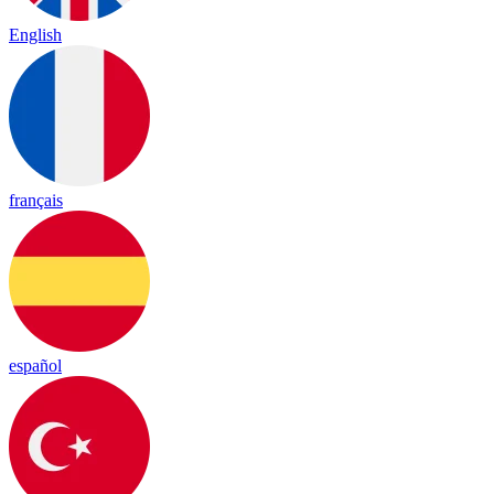
English
français
español