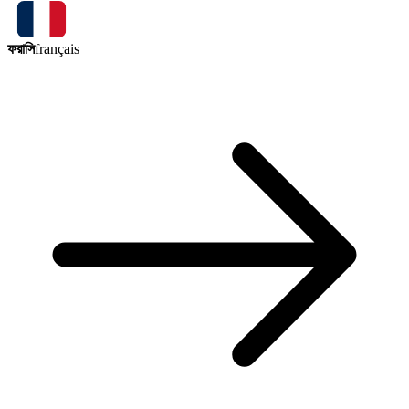
ফরাসি
français