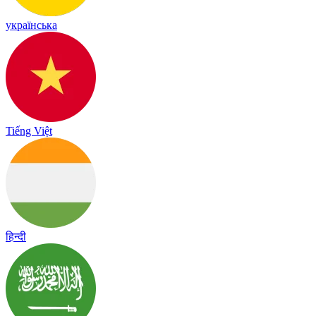
українська
Tiếng Việt
हिन्दी