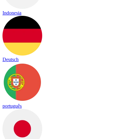
Indonesia
Deutsch
português