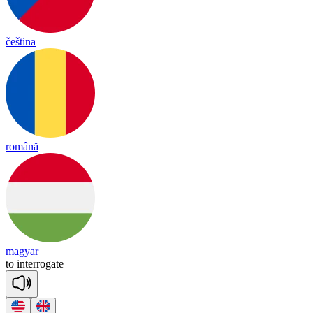
čeština
română
magyar
to
in
te
rro
gate