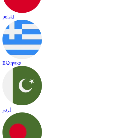
polski
Ελληνικά
اردو