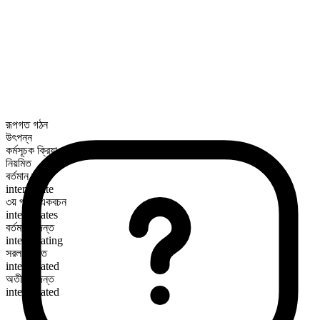
রূপগত গঠন
উৎপন্ন
কর্মসূচক ক্রিয়া
নিয়মিত
বর্তমান কাল
interrogate
৩য় পুরুষ একবচন
interrogates
বর্তমান কৃদন্ত
interrogating
সরল অতীত
interrogated
অতীত কৃদন্ত
interrogated