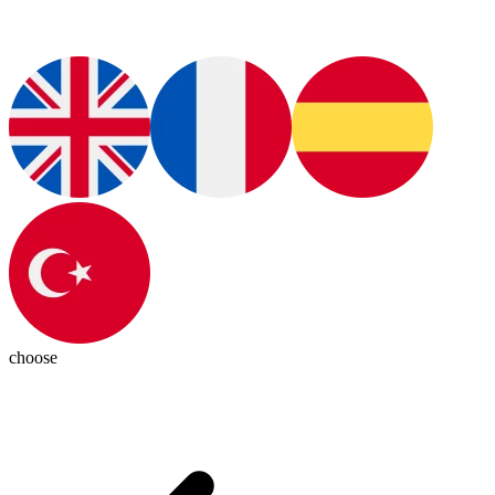
choose