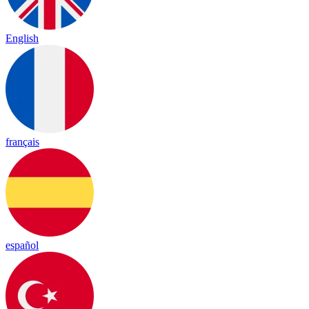
English
français
español