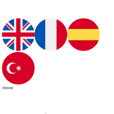
choose