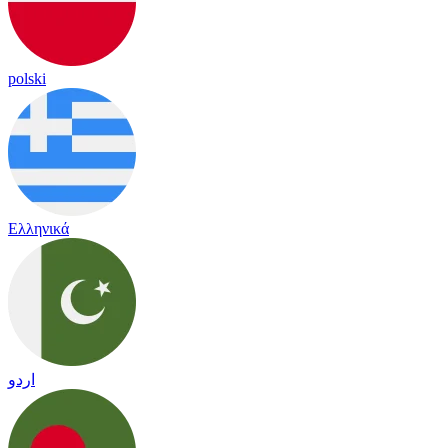
polski
Ελληνικά
اردو