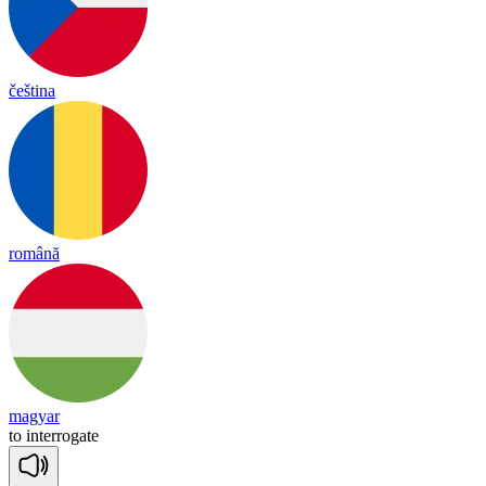
čeština
română
magyar
to
in
te
rro
gate