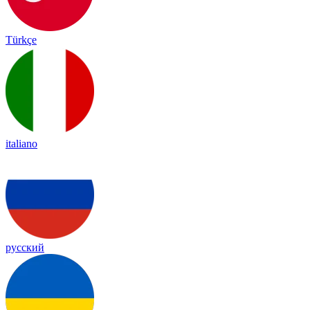
Türkçe
italiano
русский