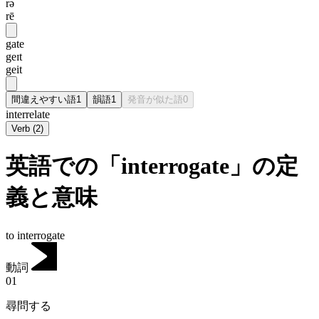
rə
rē
gate
geɪt
geit
間違えやすい語
1
韻語
1
発音が似た語
0
interrelate
Verb
(
2
)
英語での「interrogate」の定
義と意味
to interrogate
動詞
01
尋問する