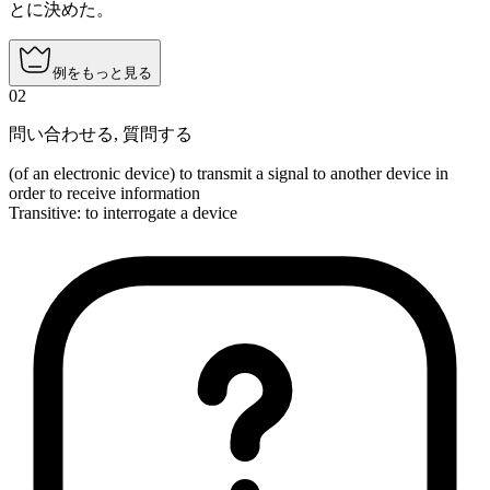
とに決めた。
例をもっと見る
02
問い合わせる
,
質問する
(of an electronic device) to transmit a signal to another device in
order to receive information
Transitive
:
to interrogate
a device