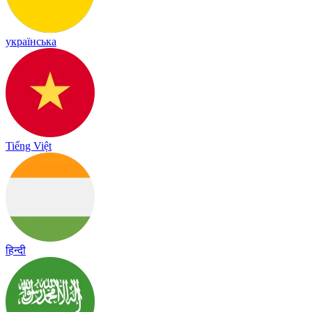
українська
Tiếng Việt
हिन्दी