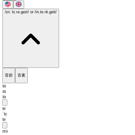
/ɪn.ˈtɛ.rə.geɪt/
or /in.te.rē.geit/
音節
音素
in
ɪn
in
te
ˈtɛ
te
rro