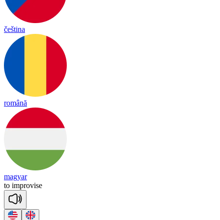
čeština
română
magyar
to
imp
ro
vise