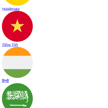
українська
Tiếng Việt
हिन्दी