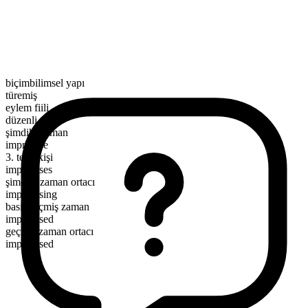
biçimbilimsel yapı
türemiş
eylem fiili
düzenli
şimdiki zaman
improvise
3. tekil kişi
improvises
şimdiki zaman ortacı
improvising
basit geçmiş zaman
improvised
geçmiş zaman ortacı
improvised