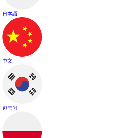
日本語
中文
한국어