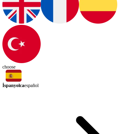
choose
İspanyolca
español