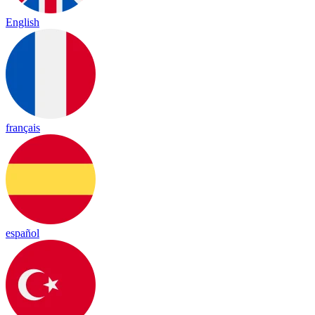
English
français
español