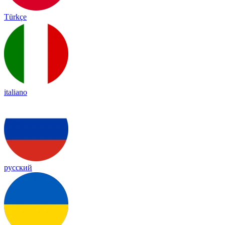
Türkçe
italiano
русский