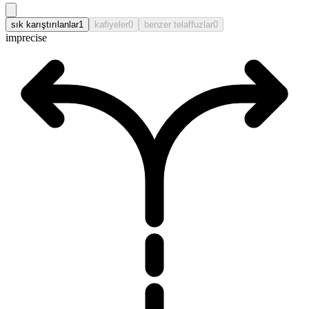
sık karıştırılanlar
1
kafiyeler
0
benzer telaffuzlar
0
imprecise