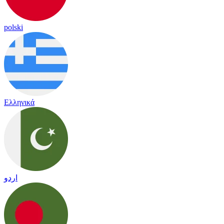
polski
Ελληνικά
اردو