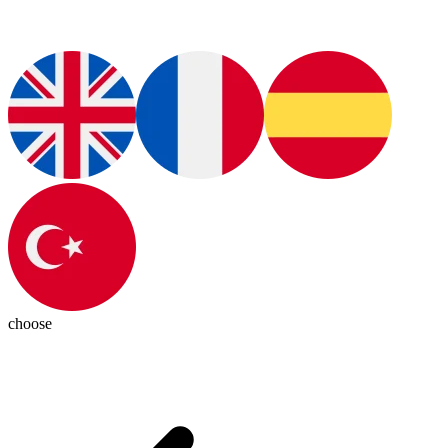
choose