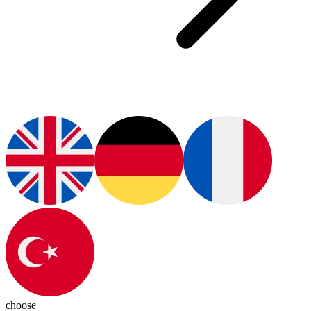
choose