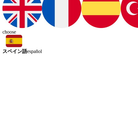
choose
スペイン語
español