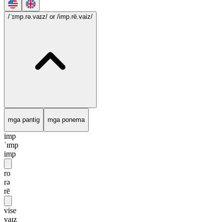
/ˈɪmp.rə.vaɪz/
or /imp.rē.vaiz/
mga pantig
mga ponema
imp
ˈɪmp
imp
ro
rə
rē
vise
vaɪz