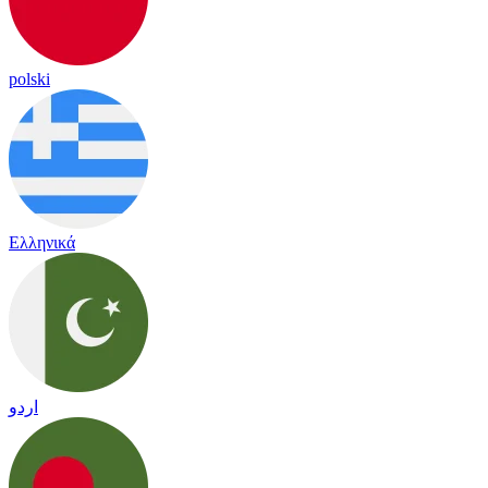
polski
Ελληνικά
اردو