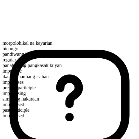
morpolohikal na kayarian
hinango
pandiwang kilos
regular
panahunang pangkasalukuyan
improvise
ika-3 panauhang isahan
improvises
present participle
improvising
simpleng nakaraan
improvised
past participle
improvised