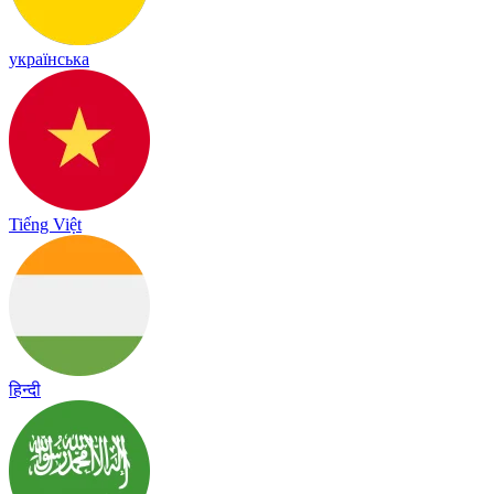
українська
Tiếng Việt
हिन्दी