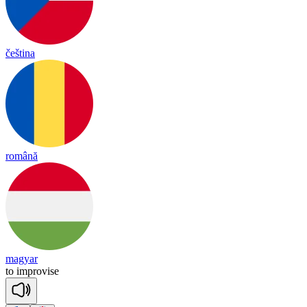
čeština
română
magyar
to
imp
ro
vise