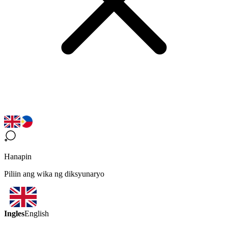
Hanapin
Piliin ang wika ng diksyunaryo
Ingles
English