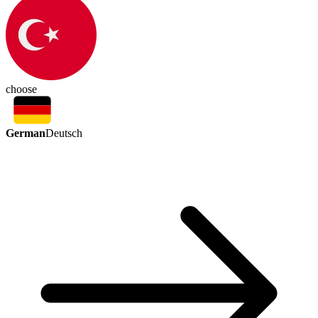
choose
German
Deutsch