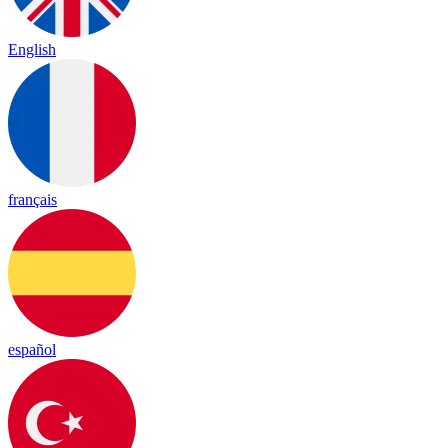
English
français
español