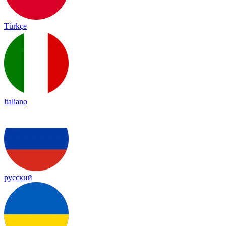
Türkçe
italiano
русский