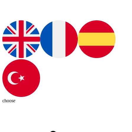
choose