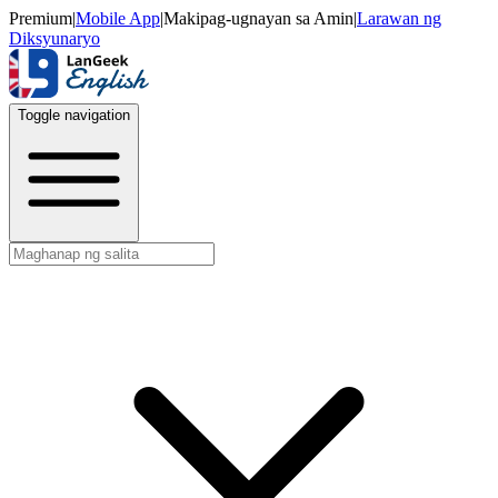
Premium
|
Mobile App
|
Makipag-ugnayan sa Amin
|
Larawan ng
Diksyunaryo
Toggle navigation