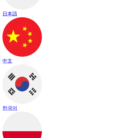
日本語
中文
한국어