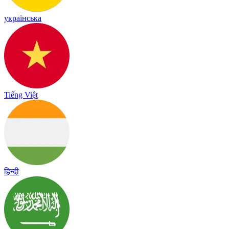
українська
Tiếng Việt
हिन्दी