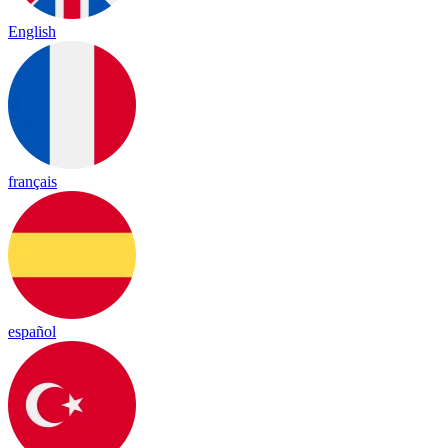
English
français
español