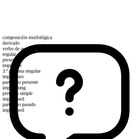
composición morfológica
derivado
verbo de acción
regular
presente
improvise
3.ª persona singular
improvises
participio presente
improvising
pretérito simple
improvised
participio pasado
improvised