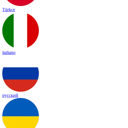
Türkçe
italiano
русский