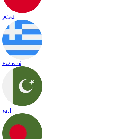
polski
Ελληνικά
اردو