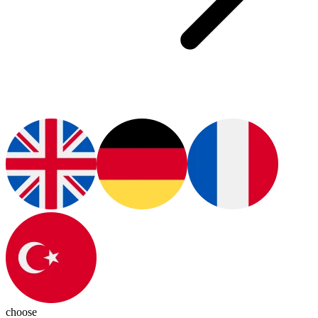
choose