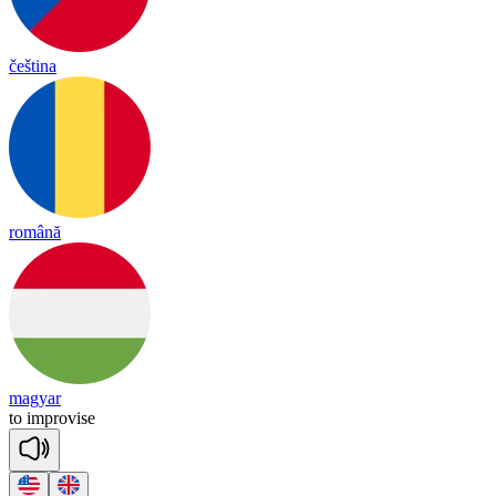
čeština
română
magyar
to
imp
ro
vise