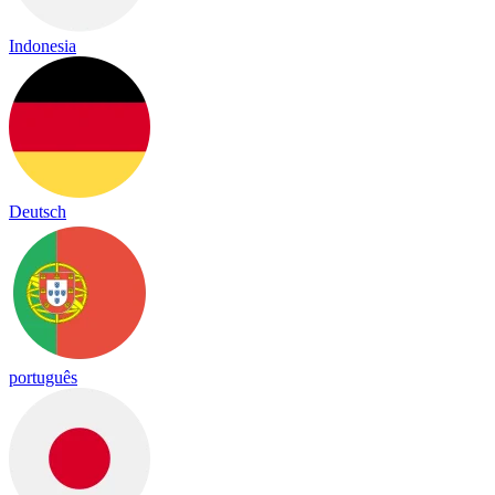
Indonesia
Deutsch
português