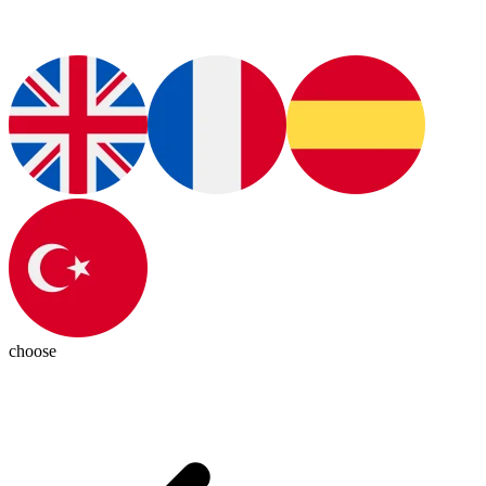
choose