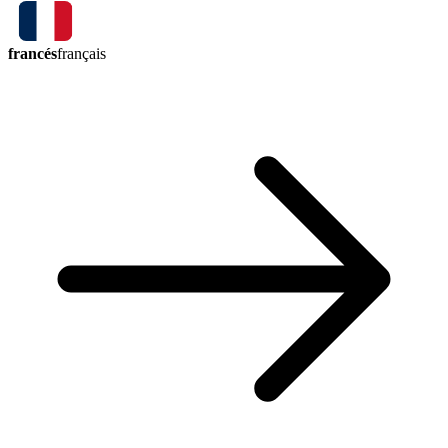
francés
français