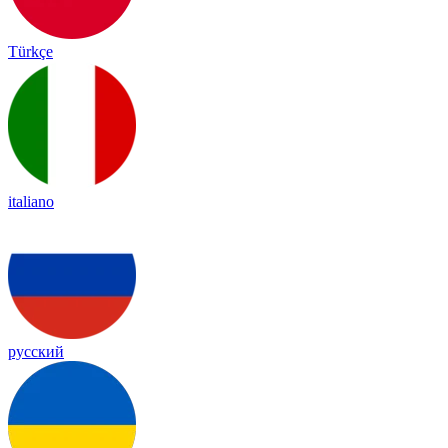
Türkçe
italiano
русский