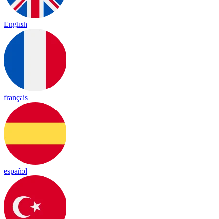
English
français
español