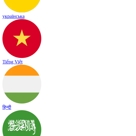
українська
Tiếng Việt
हिन्दी