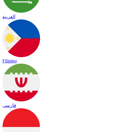
العربية
Filipino
فارسی