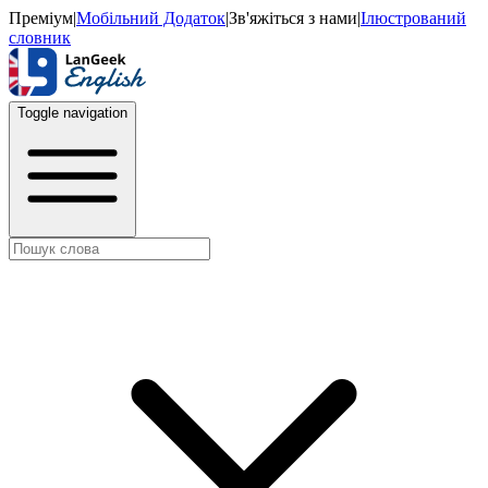
Преміум
|
Мобільний Додаток
|
Зв'яжіться з нами
|
Ілюстрований
словник
Toggle navigation