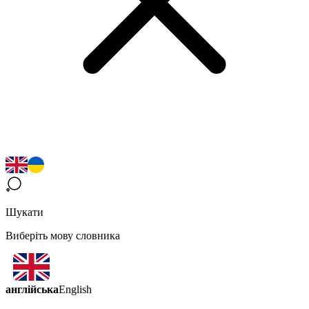
Шукати
Виберіть мову словника
англійська
English