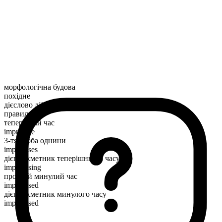
морфологічна будова
похідне
дієслово дії
правильний
теперішній час
improvise
3-тя особа однини
improvises
дієприкметник теперішнього часу
improvising
простий минулий час
improvised
дієприкметник минулого часу
improvised