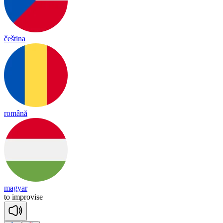
čeština
română
magyar
to
imp
ro
vise