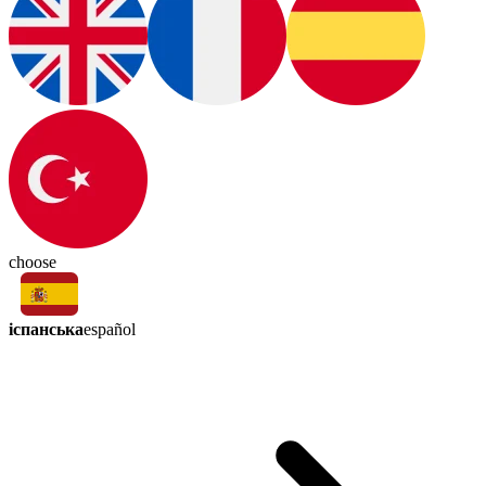
choose
іспанська
español