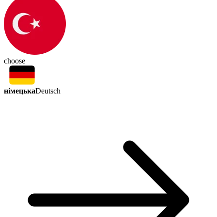
choose
німецька
Deutsch