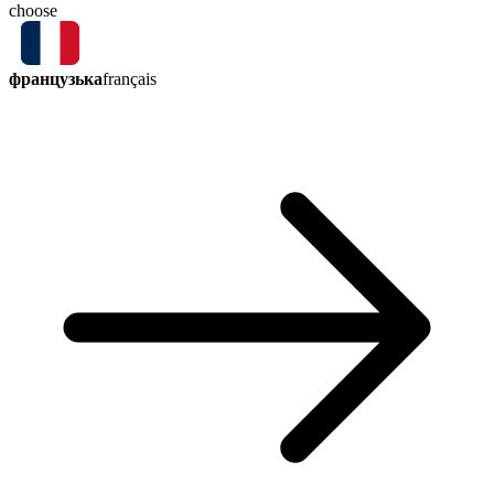
choose
французька
français