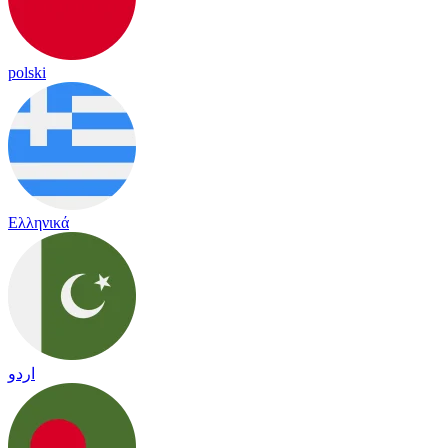
polski
Ελληνικά
اردو