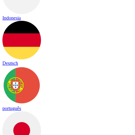
Indonesia
Deutsch
português