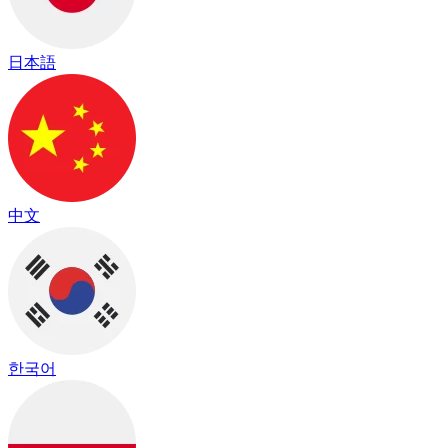
日本語
中文
한국어