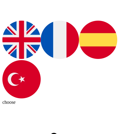
choose