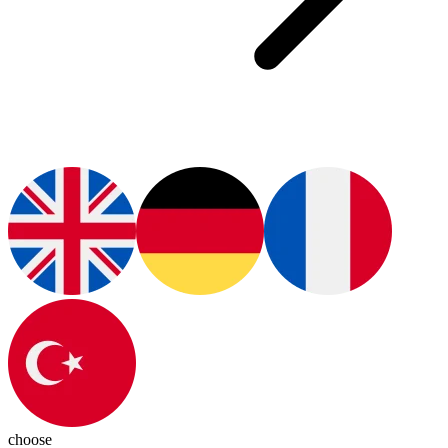
choose