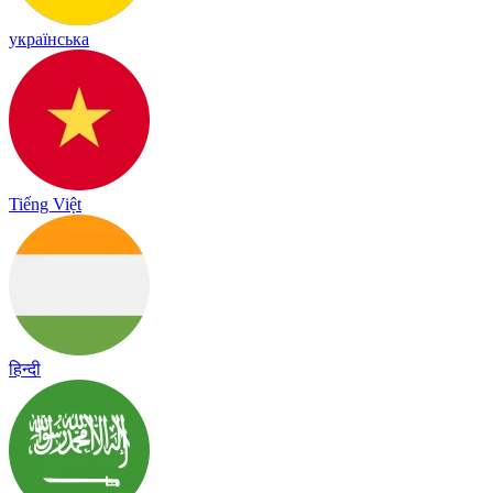
українська
Tiếng Việt
हिन्दी