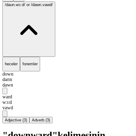
/daʊn.wɔ:d/
or /dawn.vawd/
heceler
fonemler
down
daʊn
dawn
ward
wɔ:d
vawd
Adjective
(
3
)
Adverb
(
3
)
"downward"kelimesinin