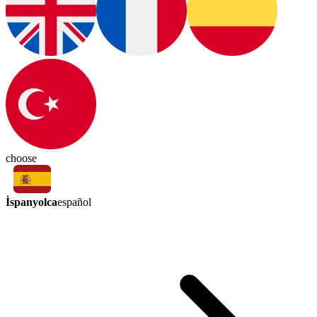
choose
İspanyolca
español