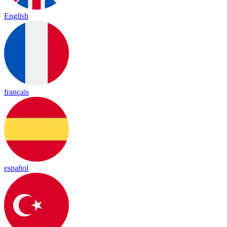
English
français
español