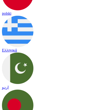
polski
Ελληνικά
اردو