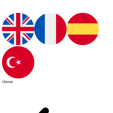
choose