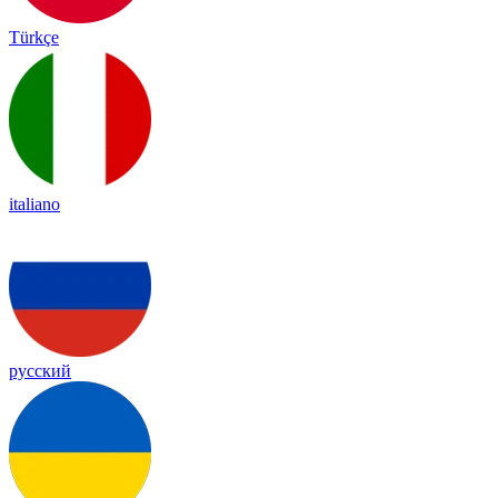
Türkçe
italiano
русский