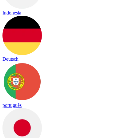
Indonesia
Deutsch
português