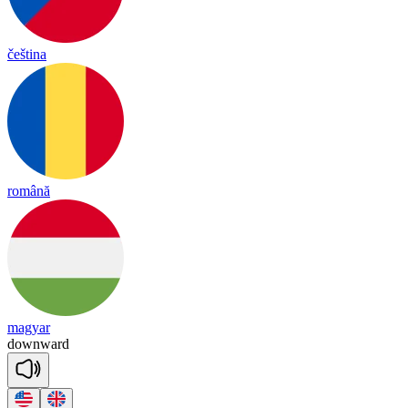
čeština
română
magyar
down
ward