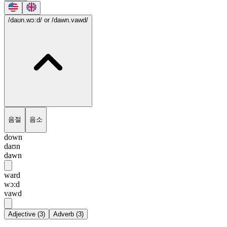
/daʊn.wɔ:d/
or /dawn.vawd/
음절
음소
down
daʊn
dawn
ward
wɔ:d
vawd
Adjective
(
3
)
Adverb
(
3
)