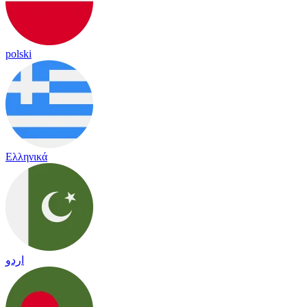
polski
Ελληνικά
اردو