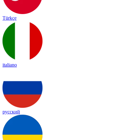
Türkçe
italiano
русский