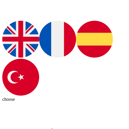
choose