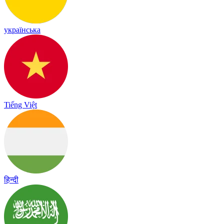
українська
Tiếng Việt
हिन्दी