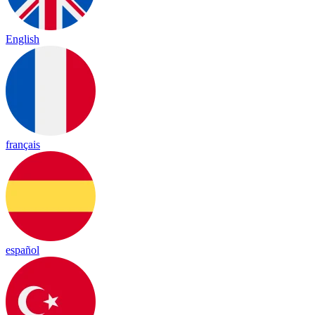
English
français
español