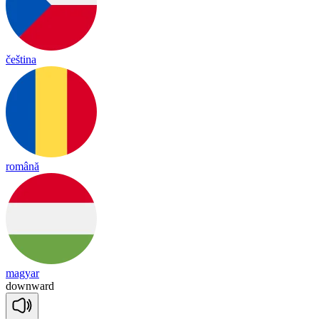
čeština
română
magyar
down
ward