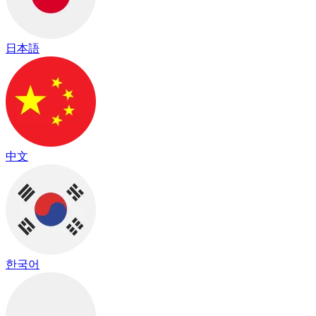
日本語
中文
한국어