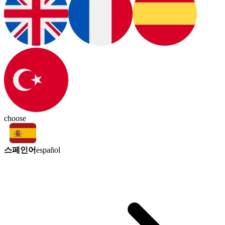
choose
스페인어
español