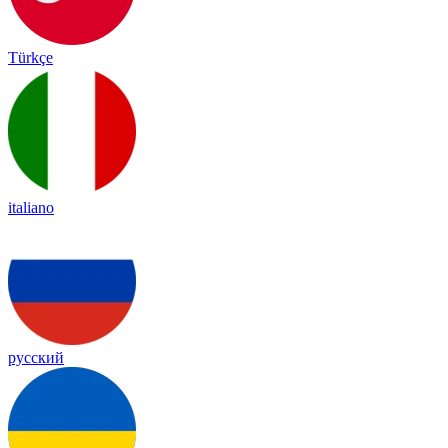
Türkçe
italiano
русский