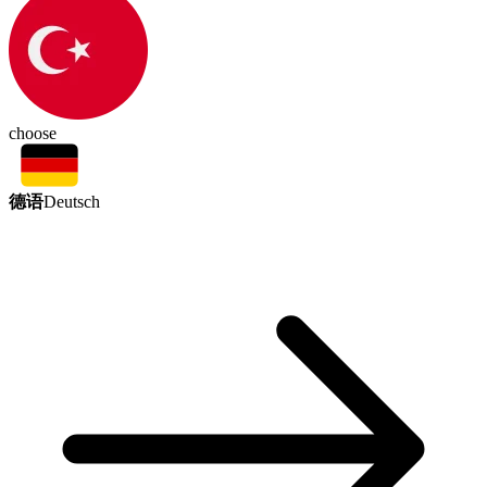
choose
德语
Deutsch