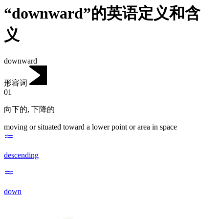
“downward”的英语定义和含
义
downward
形容词
01
向下的
,
下降的
moving or situated toward a lower point or area in space
descending
down