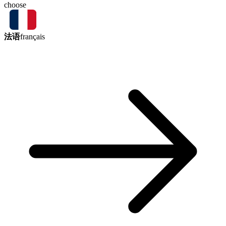
choose
法语
français