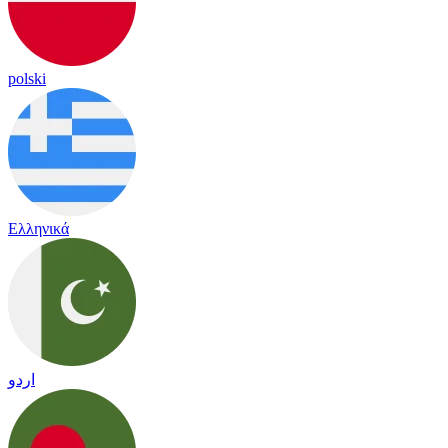
polski
Ελληνικά
اردو