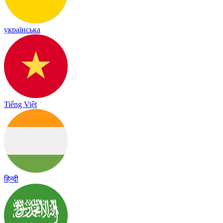
українська
Tiếng Việt
हिन्दी