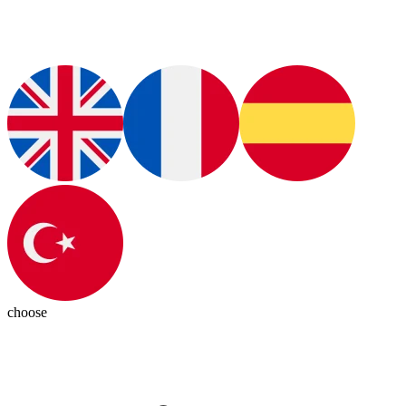
choose