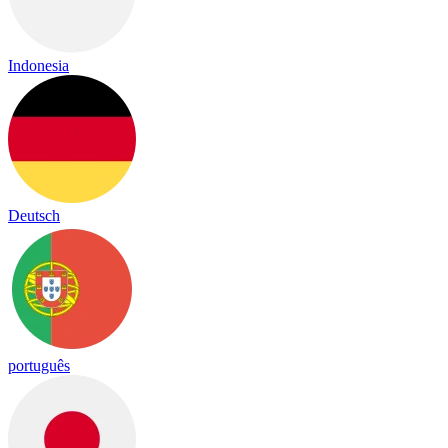
Indonesia
Deutsch
português