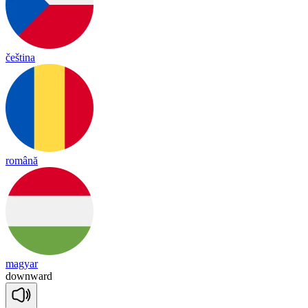
čeština
română
magyar
down
ward