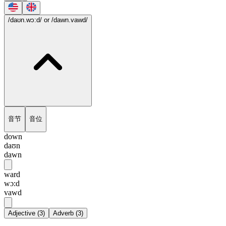
/daʊn.wɔ:d/
or /dawn.vawd/
音节
音位
down
daʊn
dawn
ward
wɔ:d
vawd
Adjective
(
3
)
Adverb
(
3
)