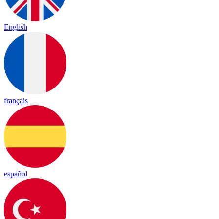
English
français
español