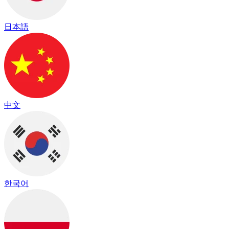
日本語
中文
한국어