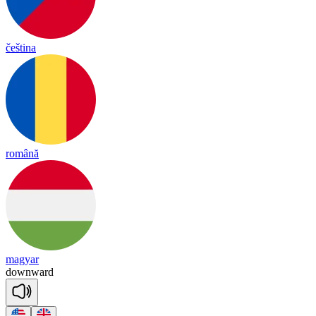
čeština
română
magyar
down
ward