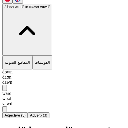
/daʊn.wɔ:d/
or /dawn.vawd/
الفونيمات
المقاطع الصوتية
down
daʊn
dawn
ward
wɔ:d
vawd
Adjective
(
3
)
Adverb
(
3
)