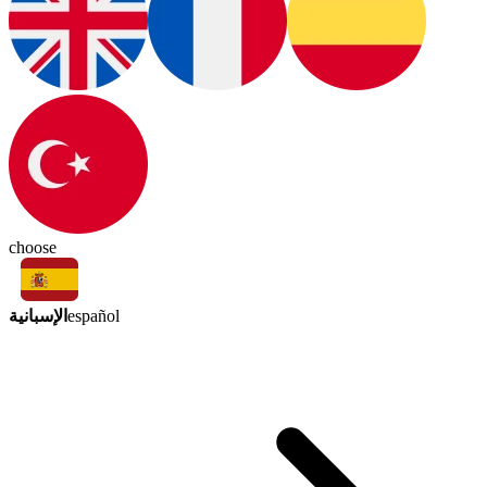
choose
الإسبانية
español