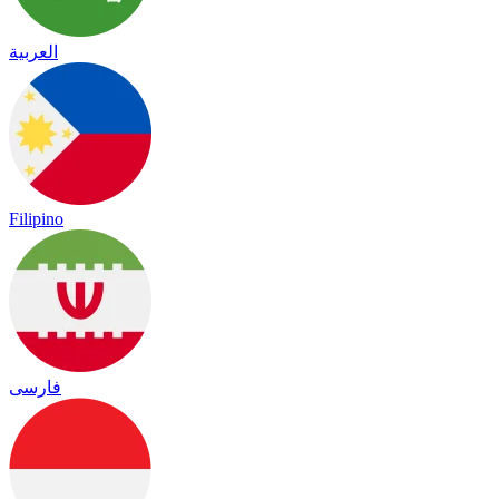
العربية
Filipino
فارسی