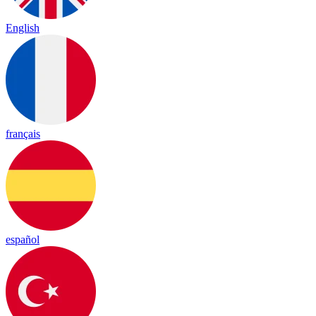
English
français
español