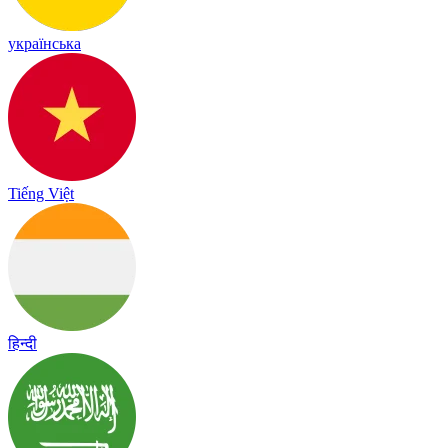
українська
Tiếng Việt
हिन्दी