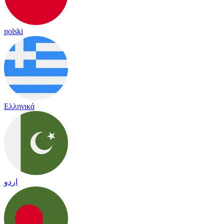
polski
Ελληνικά
اردو