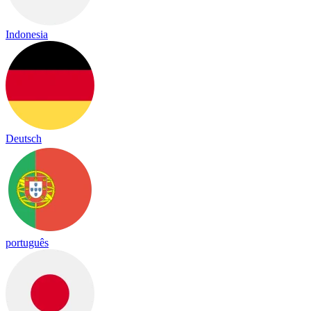
Indonesia
Deutsch
português