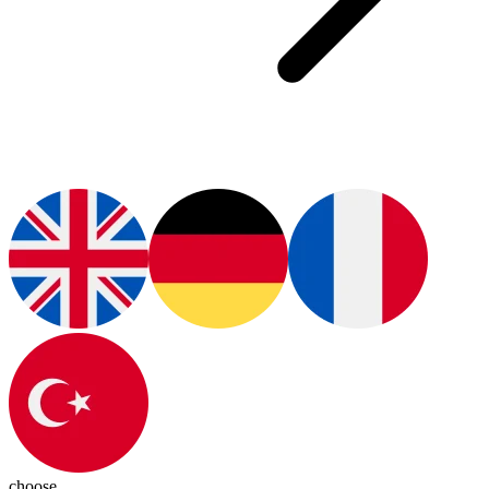
choose