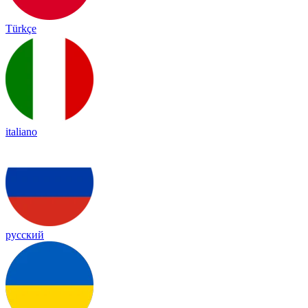
Türkçe
italiano
русский