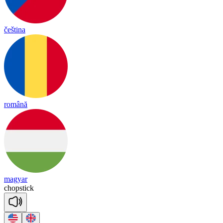
čeština
română
magyar
chop
stick