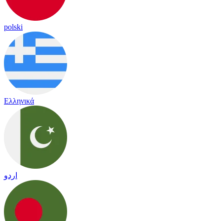
polski
Ελληνικά
اردو