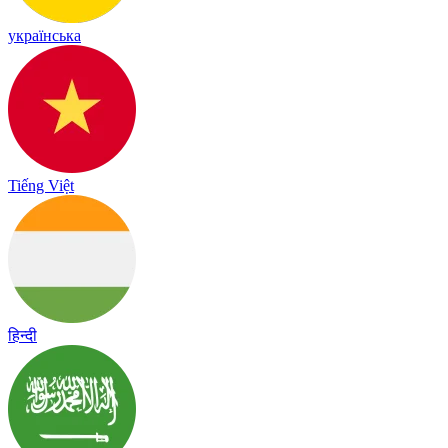
українська
Tiếng Việt
हिन्दी