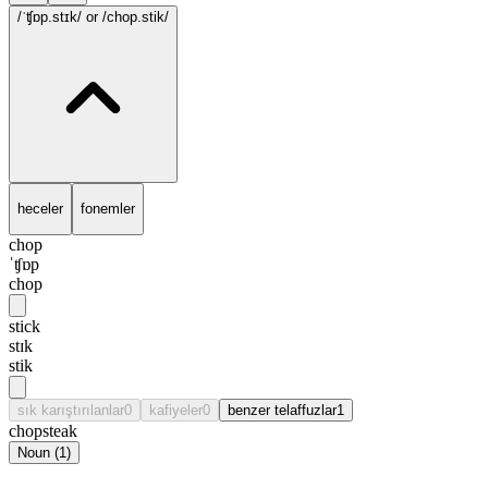
/ˈʧɒp.stɪk/
or /chop.stik/
heceler
fonemler
chop
ˈʧɒp
chop
stick
stɪk
stik
sık karıştırılanlar
0
kafiyeler
0
benzer telaffuzlar
1
chopsteak
Noun
(
1
)