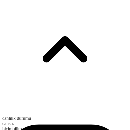
canlılık durumu
cansız
biçimbilimsel yapı