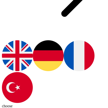
choose