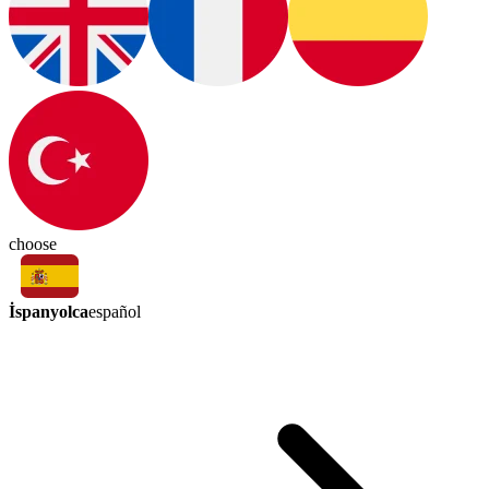
choose
İspanyolca
español