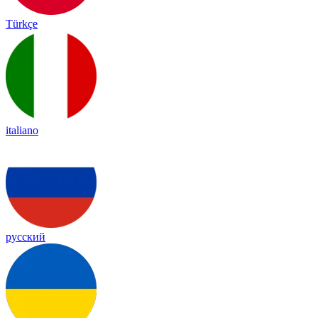
Türkçe
italiano
русский