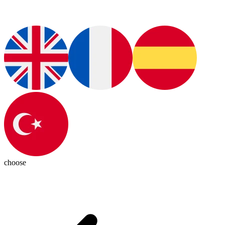
choose