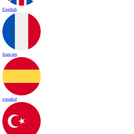
English
français
español