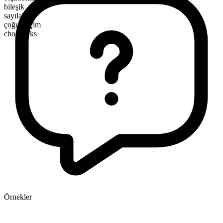
bileşik
sayılabilir
çoğul biçim
chopsticks
Örnekler