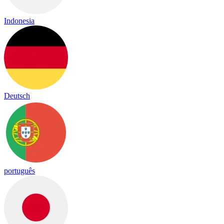
Indonesia
Deutsch
português