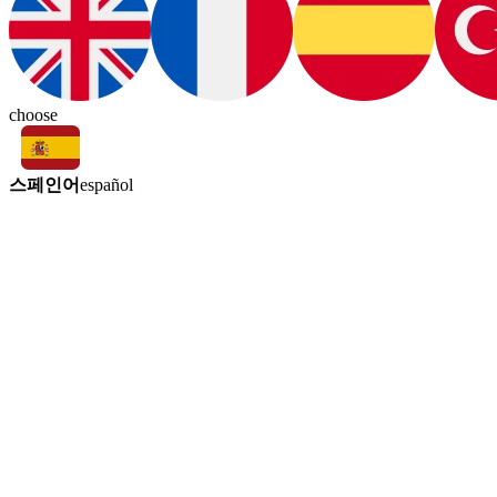
choose
스페인어
español