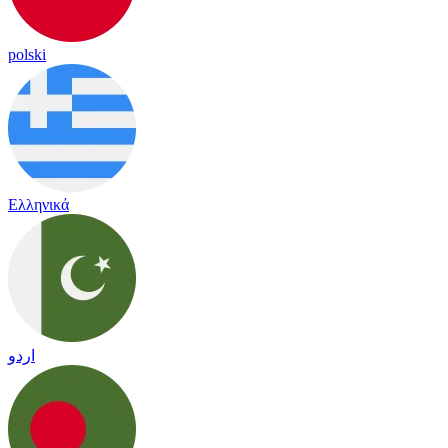
polski
Ελληνικά
اردو