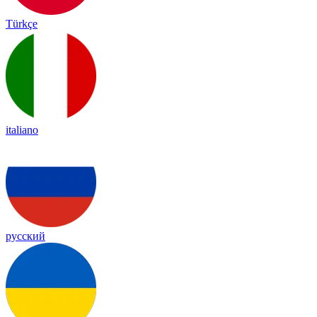
Türkçe
italiano
русский