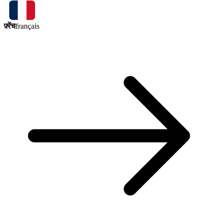
फ़्रेंच
français