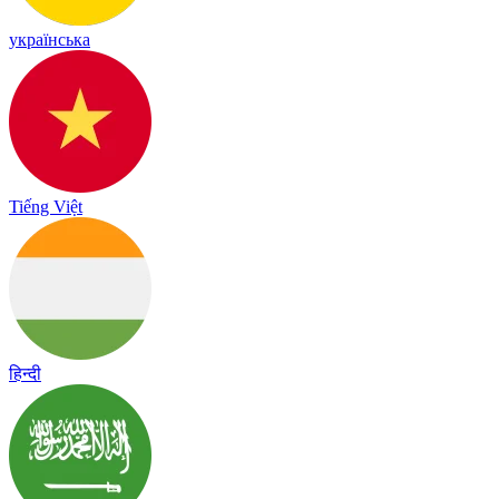
українська
Tiếng Việt
हिन्दी