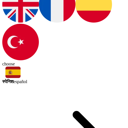
choose
स्पेनिश
español