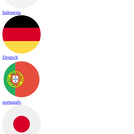
Indonesia
Deutsch
português