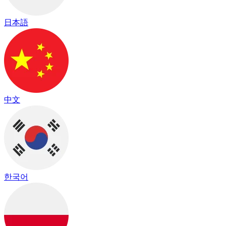
日本語
中文
한국어