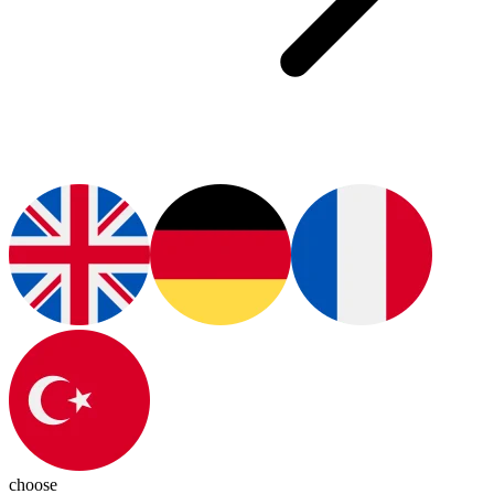
choose