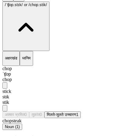
/ˈʧɒp.stɪk/
or /chop.stik/
अक्षरखंड
ध्वनिम
chop
ˈʧɒp
chop
stick
stɪk
stik
अक्सर भ्रमित
0
तुकांत
0
मिलते-जुलते उच्चारण
1
chopsteak
Noun
(
1
)