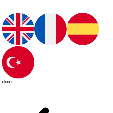
choose