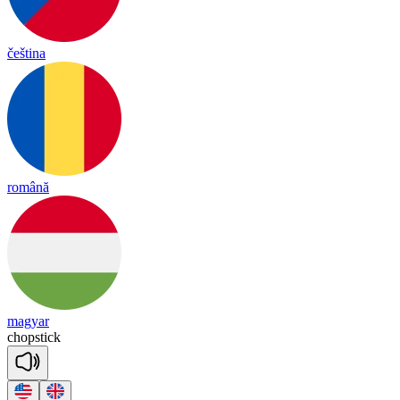
čeština
română
magyar
chop
stick