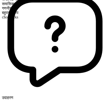
समासिक
गणनीय
बहुवचन रूप
chopsticks
उदाहरण