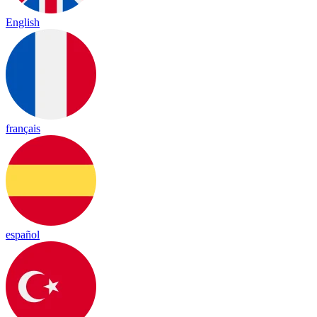
English
français
español