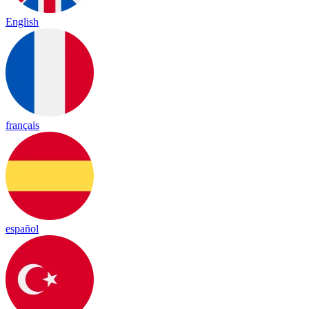
English
français
español