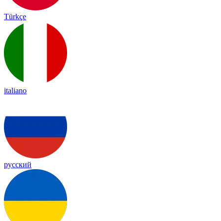
Türkçe
italiano
русский