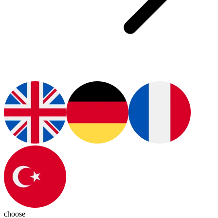
choose