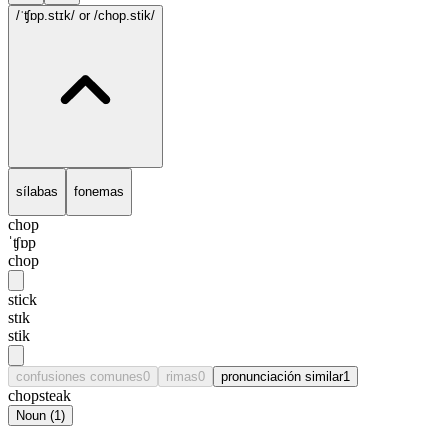
/ˈʧɒp.stɪk/
or /chop.stik/
sílabas
fonemas
chop
ˈʧɒp
chop
stick
stɪk
stik
confusiones comunes
0
rimas
0
pronunciación similar
1
chopsteak
Noun
(
1
)