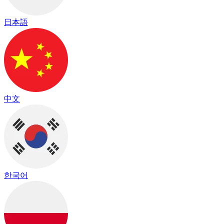
日本語
中文
한국어