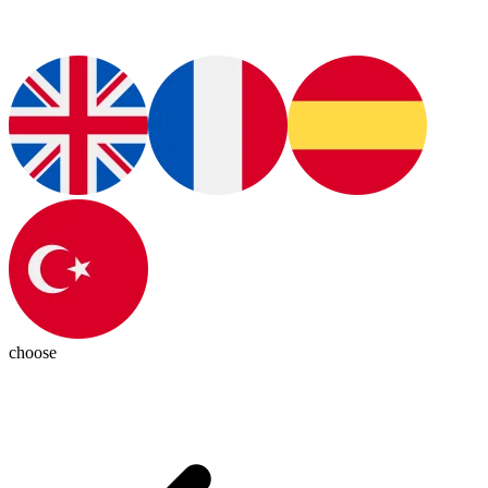
choose