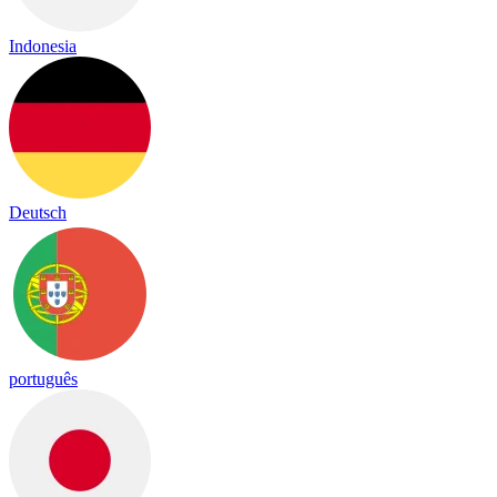
Indonesia
Deutsch
português