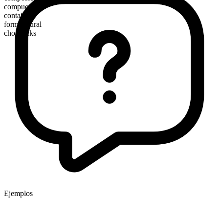
compuesto
contable
forma plural
chopsticks
Ejemplos