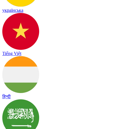
українська
Tiếng Việt
हिन्दी