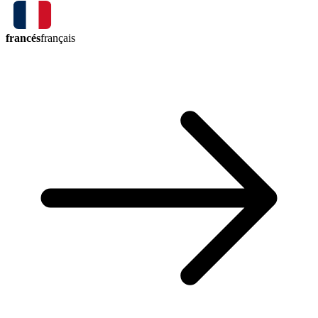
francés
français