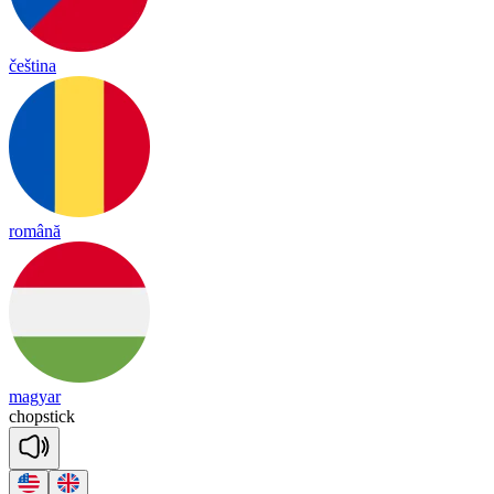
čeština
română
magyar
chop
stick