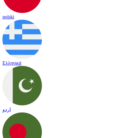
polski
Ελληνικά
اردو