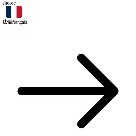
choose
法语
français