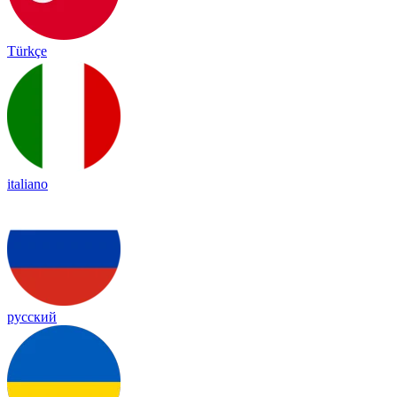
Türkçe
italiano
русский