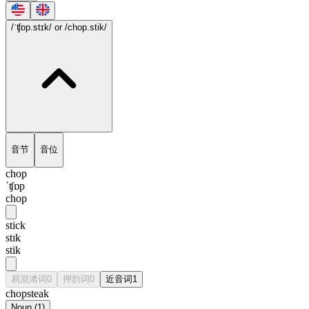
/ˈʧɒp.stɪk/
or /chop.stik/
音节
音位
chop
ˈʧɒp
chop
stick
stɪk
stik
易混淆词
0
押韵词
0
近音词
1
chopsteak
Noun
(
1
)