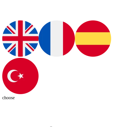
choose