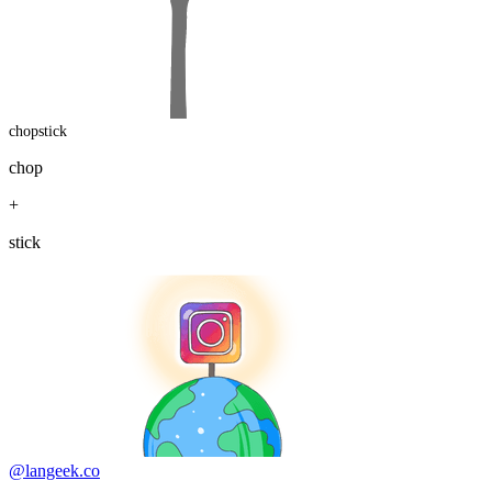
chopstick
chop
+
stick
@langeek.co