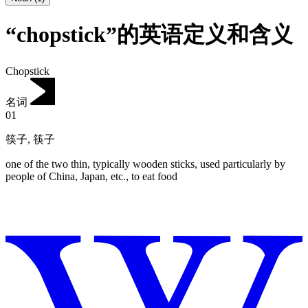
“chopstick”的英语定义和含义
Chopstick
名词
01
筷子
,
筷子
one of the two thin, typically wooden sticks, used particularly by
people of China, Japan, etc., to eat food