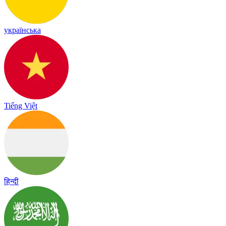
українська
Tiếng Việt
हिन्दी