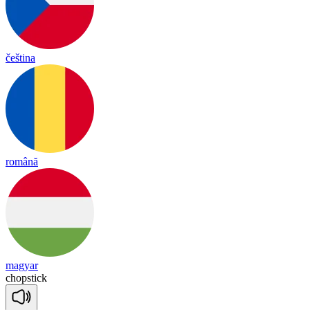
čeština
română
magyar
chop
stick