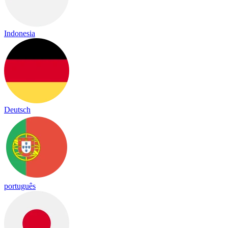
Indonesia
Deutsch
português