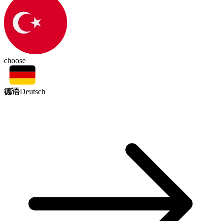
choose
德语
Deutsch