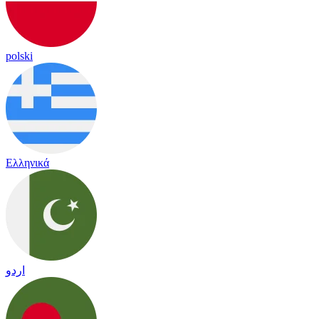
polski
Ελληνικά
اردو