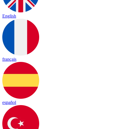
English
français
español