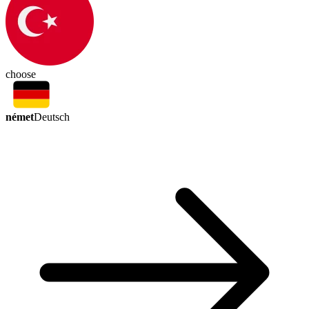
choose
német
Deutsch