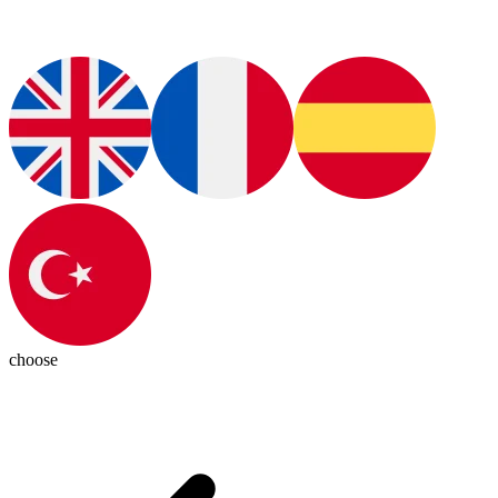
choose