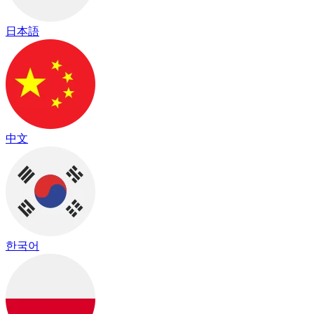
日本語
中文
한국어