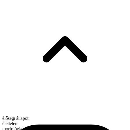
élőségi állapot
élettelen
morfológiai összetétel