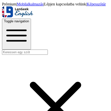
Prémium
|
Mobilalkalmazás
|
Lépjen kapcsolatba velünk
|
Képesszótár
Toggle navigation