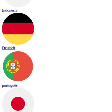
Indonesia
Deutsch
português