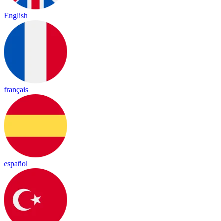
English
français
español