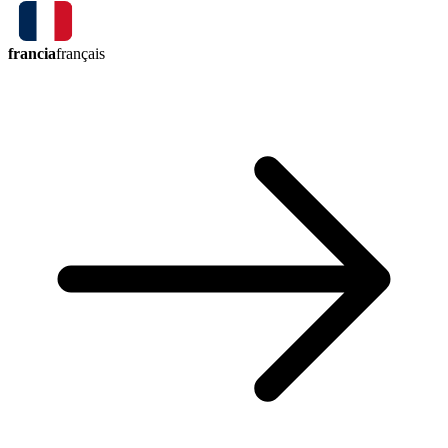
francia
français