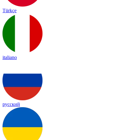
Türkçe
italiano
русский