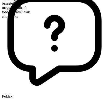
összetett
megszámlálható
többes számú alak
chopsticks
Példák