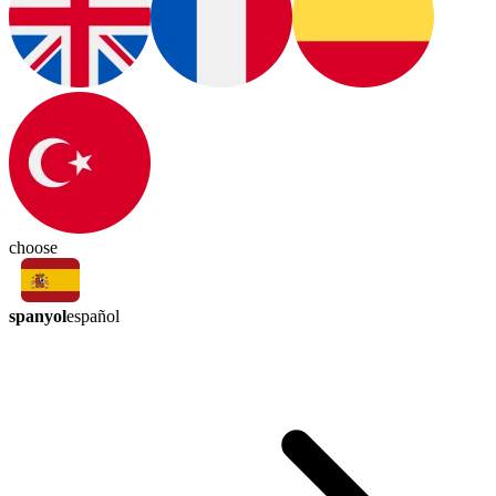
choose
spanyol
español