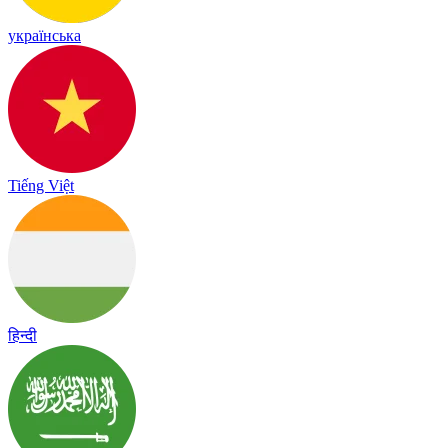
українська
Tiếng Việt
हिन्दी