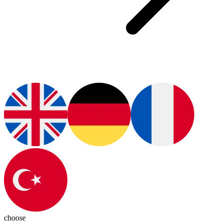
choose