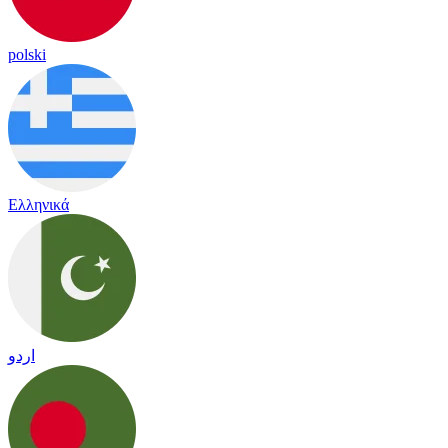
polski
Ελληνικά
اردو