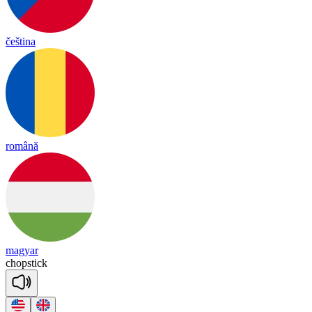
čeština
română
magyar
chop
stick