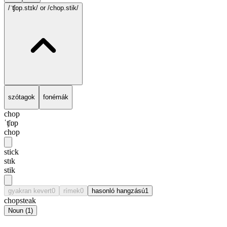
/ˈʧɒp.stɪk/
or /chop.stik/
szótagok
fonémák
chop
ˈʧɒp
chop
stick
stɪk
stik
gyakran kevert
0
rímek
0
hasonló hangzású
1
chopsteak
Noun
(
1
)