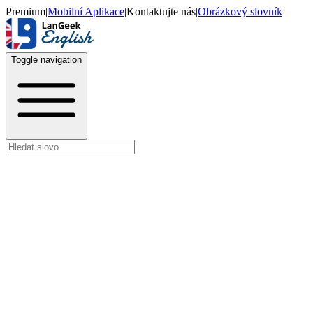
Premium
|
Mobilní Aplikace
|
Kontaktujte nás
|
Obrázkový slovník
Toggle navigation