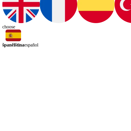
choose
španělština
español