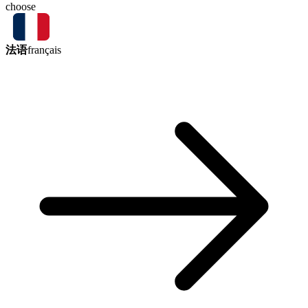
choose
法语
français