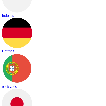
Indonesia
Deutsch
português