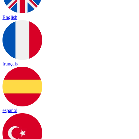
English
français
español