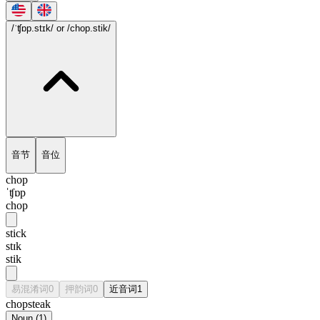
/ˈʧɒp.stɪk/
or /chop.stik/
音节
音位
chop
ˈʧɒp
chop
stick
stɪk
stik
易混淆词
0
押韵词
0
近音词
1
chopsteak
Noun
(
1
)