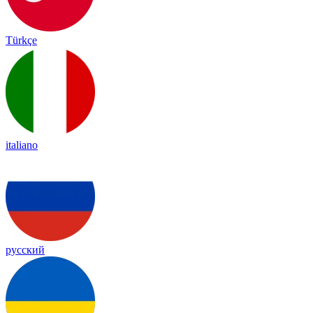
Türkçe
italiano
русский