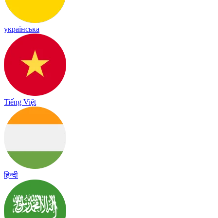
українська
Tiếng Việt
हिन्दी