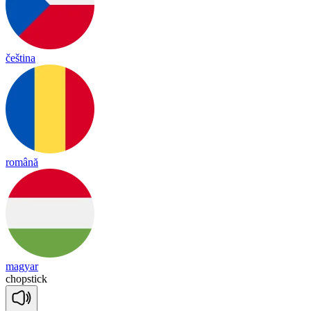
čeština
română
magyar
chop
stick