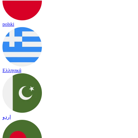
polski
Ελληνικά
اردو