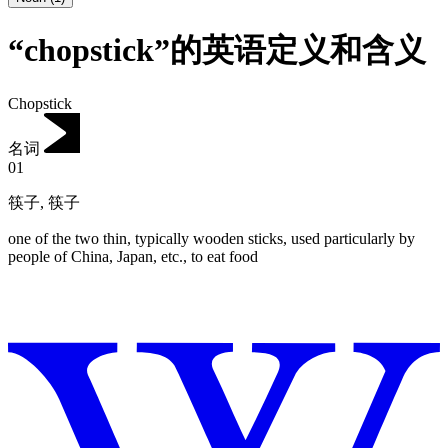
“chopstick”的英语定义和含义
Chopstick
名词
01
筷子
,
筷子
one of the two thin, typically wooden sticks, used particularly by
people of China, Japan, etc., to eat food