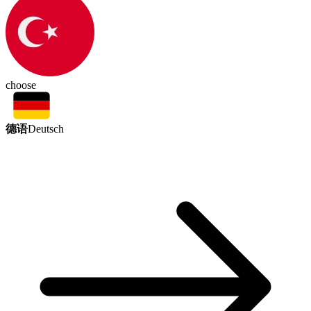
choose
德语
Deutsch