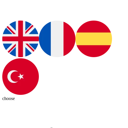
choose