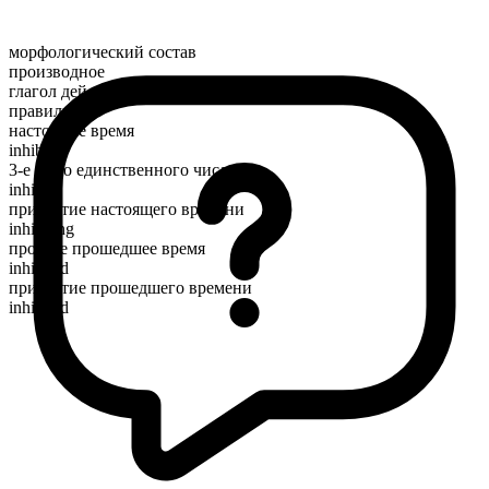
морфологический состав
производное
глагол действия
правильный
настоящее время
inhibit
3-е лицо единственного числа
inhibits
причастие настоящего времени
inhibiting
простое прошедшее время
inhibited
причастие прошедшего времени
inhibited