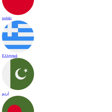
polski
Ελληνικά
اردو