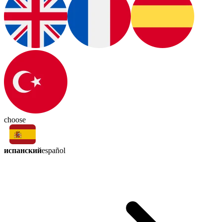
choose
испанский
español