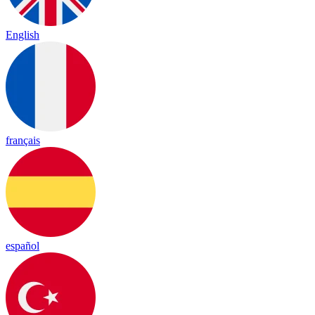
English
français
español