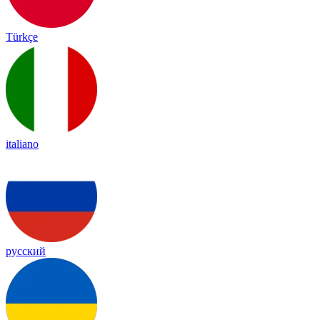
Türkçe
italiano
русский