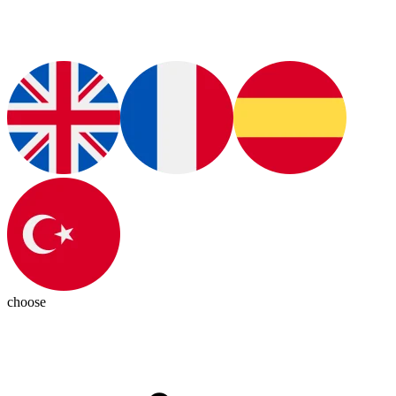
choose