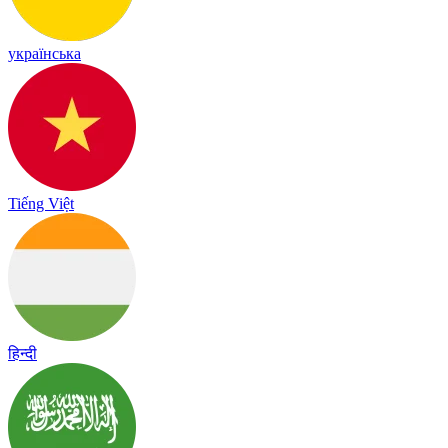
українська
Tiếng Việt
हिन्दी