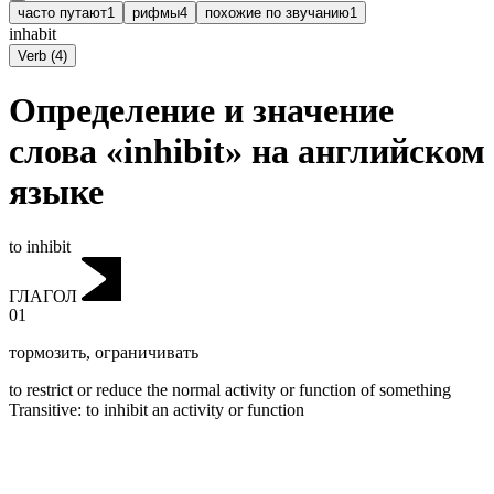
часто путают
1
рифмы
4
похожие по звучанию
1
inhabit
Verb
(
4
)
Определение и значение
слова «inhibit» на английском
языке
to inhibit
ГЛАГОЛ
01
тормозить
,
ограничивать
to restrict or reduce the normal activity or function of something
Transitive
:
to inhibit
an activity or function