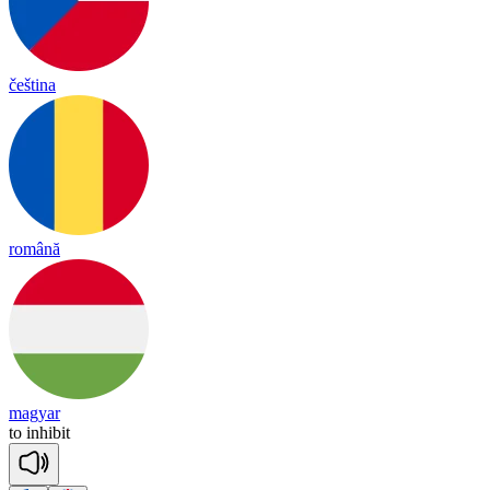
čeština
română
magyar
to
in
hi
bit