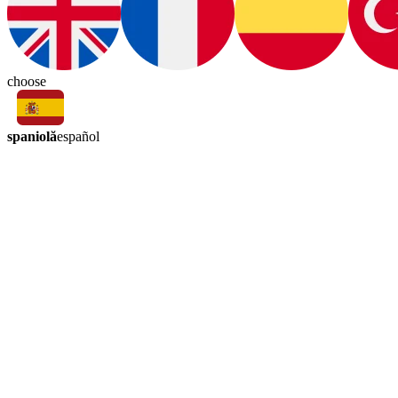
choose
spaniolă
español