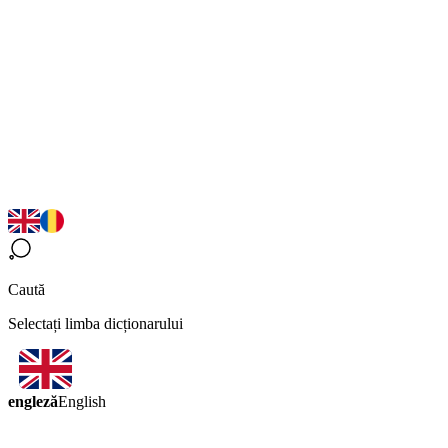
Caută
Selectați limba dicționarului
engleză
English